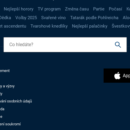
Nejlepší horory
TV program
Změna času
Partie
Počasí
K
Dědka
Volby 2025
Svařené víno
Tatarák podle Pohlreicha
Alo
t ascendentu
Tvarohové knedlíky
Nejlepší palačinky
Švestkov
ement
App
y a výzvy
ty
vání osobních údajů
ěda
ce
ení soukromí