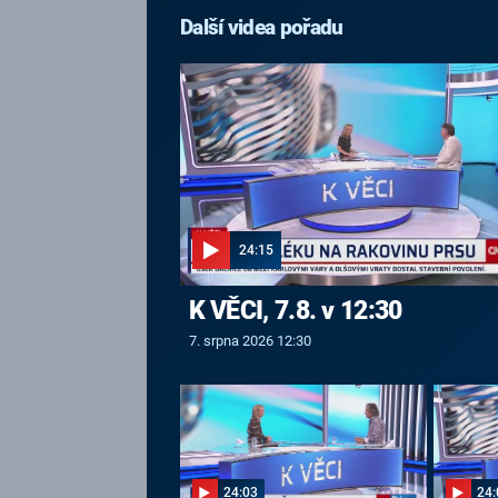
Další videa pořadu
24:15
K VĚCI, 7.8. v 12:30
7. srpna 2026 12:30
24:03
24: