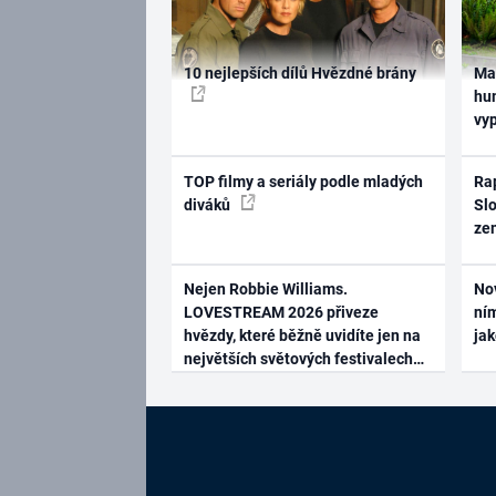
10 nejlepších dílů Hvězdné brány
Ma
hum
vy
TOP filmy a seriály podle mladých
Rap
diváků
Slo
ze
Nejen Robbie Williams.
No
LOVESTREAM 2026 přiveze
ním
hvězdy, které běžně uvidíte jen na
ja
největších světových festivalech