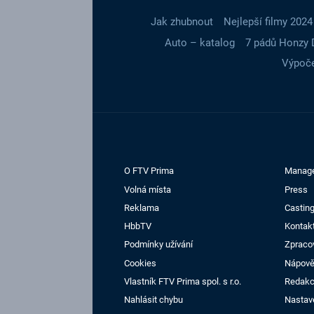
Jak zhubnout
Nejlepší filmy 2024
Auto – katalog
7 pádů Honzy 
Výpoče
O FTV Prima
Manag
Volná místa
Press
Reklama
Casting
HbbTV
Kontak
Podmínky užívání
Zpraco
Cookies
Nápov
Vlastník FTV Prima spol. s r.o.
Redak
Nahlásit chybu
Nastav