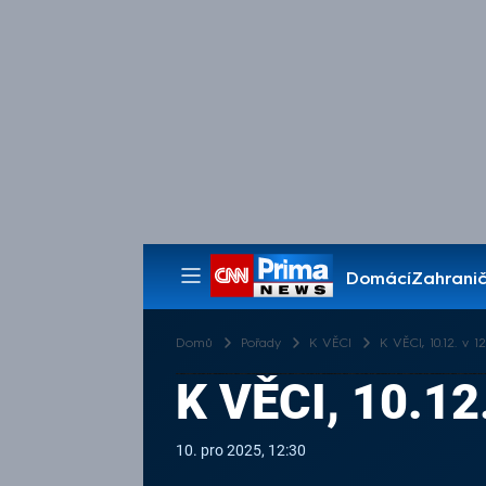
Domácí
Zahranič
Pořady
Domů
Pořady
K VĚCI
K VĚCI, 10.12. v 1
K VĚCI, 10.1
10. pro 2025, 12:30