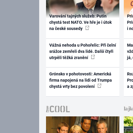
Varování tajných služeb: Putin
Pri
chystá test NATO. Ve hře je i útok
Pri
na české sousedy
i n
Vážná nehoda u Pohořelic: Při čelní
Ma
srážce zemřeli dva lidé. Další čtyři
vž
utrpěli těžká zranění
já,
Grónsko v pohotovosti: Americká
Ro
firma napojená na lidi od Trumpa
Pr
chystá vrty bez povolení
a 