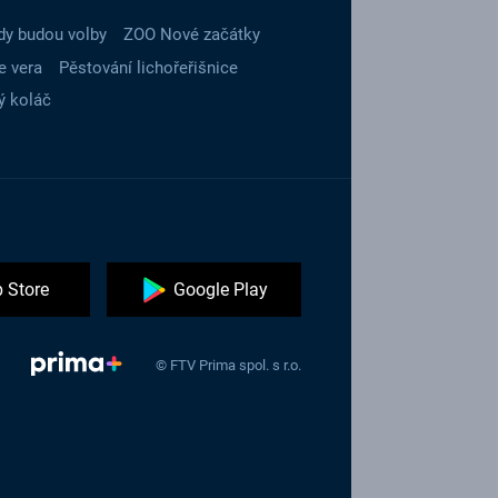
dy budou volby
ZOO Nové začátky
e vera
Pěstování lichořeřišnice
ý koláč
 Store
Google Play
© FTV Prima spol. s r.o.