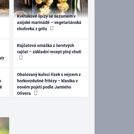
Květákové špízy se sezamem v
asijské marinádě – vegetariánská
chuťovka z grilu
Rajčatová omáčka z čerstvých
rajčat – základní recept plný chuti
atr
Obalovaný kuřecí řízek s vejcem z
o
horkovzdušné fritézy – klasika v
ně
novém pojetí podle Jamieho
Olivera