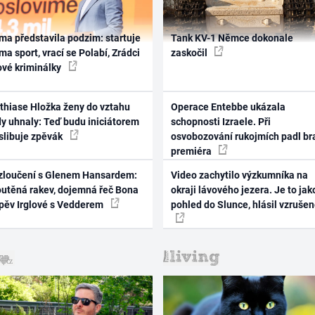
ma představila podzim: startuje
Tank KV-1 Němce dokonale
ma sport, vrací se Polabí, Zrádci
zaskočil
ové kriminálky
thiase Hložka ženy do vztahu
Operace Entebbe ukázala
dy uhnaly: Teď budu iniciátorem
schopnosti Izraele. Při
 slibuje zpěvák
osvobozování rukojmích padl br
premiéra
zloučení s Glenem Hansardem:
Video zachytilo výzkumníka na
outěná rakev, dojemná řeč Bona
okraji lávového jezera. Je to jak
zpěv Irglové s Vedderem
pohled do Slunce, hlásil vzruše