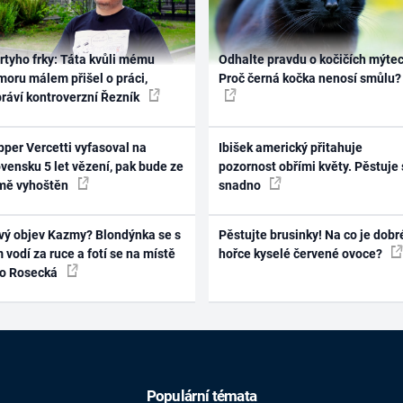
rtyho frky: Táta kvůli mému
Odhalte pravdu o kočičích mýtec
oru málem přišel o práci,
Proč černá kočka nenosí smůlu?
práví kontroverzní Řezník
per Vercetti vyfasoval na
Ibišek americký přitahuje
vensku 5 let vězení, pak bude ze
pozornost obřími květy. Pěstuje 
mě vyhoštěn
snadno
vý objev Kazmy? Blondýnka se s
Pěstujte brusinky! Na co je dobr
 vodí za ruce a fotí se na místě
hořce kyselé červené ovoce?
ko Rosecká
Populární témata