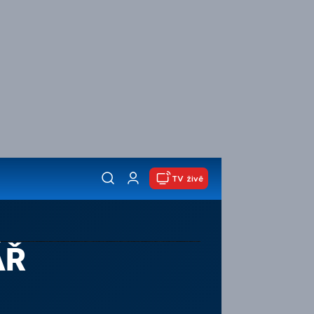
TV živě
ÁŘ