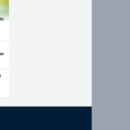
h!
se
é