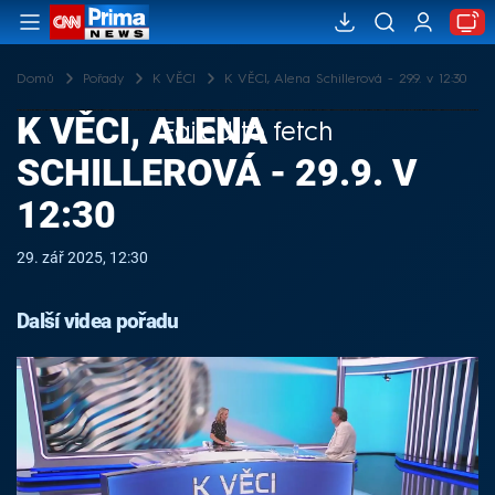
Domů
Pořady
K VĚCI
K VĚCI, Alena Schillerová - 29.9. v 12:30
K VĚCI, ALENA
Failed to fetch
SCHILLEROVÁ - 29.9. V
12:30
29. zář 2025, 12:30
Další videa pořadu