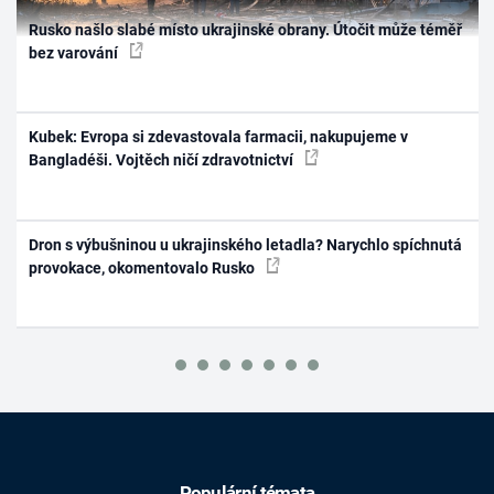
Rusko našlo slabé místo ukrajinské obrany. Útočit může téměř
bez varování
Kubek: Evropa si zdevastovala farmacii, nakupujeme v
Bangladéši. Vojtěch ničí zdravotnictví
Dron s výbušninou u ukrajinského letadla? Narychlo spíchnutá
provokace, okomentovalo Rusko
Populární témata