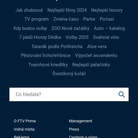
Jak zhubnout
Nejlepší filmy 2024
Nejlepší horory
TV program
Změna času
Partie
Počasí
Kdy budou volby
ZOO Nové začátky
Auto – katalog
7 pádů Honzy Dědka
Volby 2025
Svařené víno
Tatarák podle Pohlreicha
Aloe vera
Pěstování lichořeřišnice
Výpočet ascendentu
Tvarohové knedlíky
Nejlepší palačinky
Švestkový koláč
O FTV Prima
Management
Volná místa
Press
Reklama
Castingy a výzvy