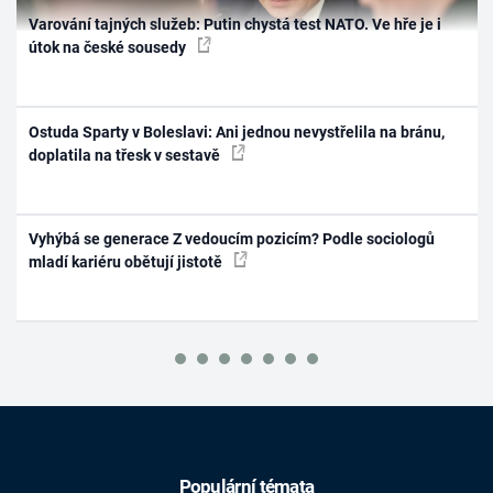
Varování tajných služeb: Putin chystá test NATO. Ve hře je i
útok na české sousedy
Ostuda Sparty v Boleslavi: Ani jednou nevystřelila na bránu,
doplatila na třesk v sestavě
Vyhýbá se generace Z vedoucím pozicím? Podle sociologů
mladí kariéru obětují jistotě
Populární témata