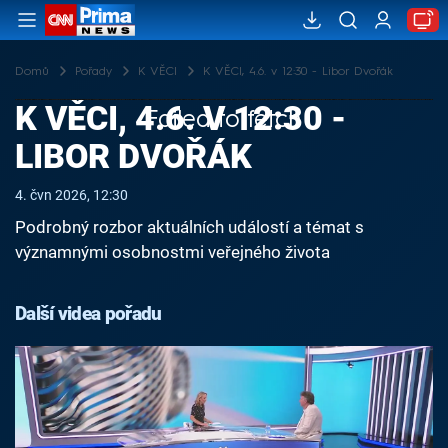
Domů
Pořady
K VĚCI
K VĚCI, 4.6. v 12:30 - Libor Dvořák
K VĚCI, 4.6. V 12:30 -
Failed to fetch
LIBOR DVOŘÁK
4. čvn 2026, 12:30
Podrobný rozbor aktuálních událostí a témat s
významnými osobnostmi veřejného života
Další videa pořadu