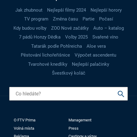
Jak zhubnout
Nejlepší filmy 2024
Nejlepší horory
TV program
Změna času
Partie
Počasí
Kdy budou volby
ZOO Nové začátky
Auto – katalog
7 pádů Honzy Dědka
Volby 2025
Svařené víno
Tatarák podle Pohlreicha
Aloe vera
Pěstování lichořeřišnice
Výpočet ascendentu
Tvarohové knedlíky
Nejlepší palačinky
Švestkový koláč
O FTV Prima
Management
Volná místa
Press
Reklama
Castingy a výzvy