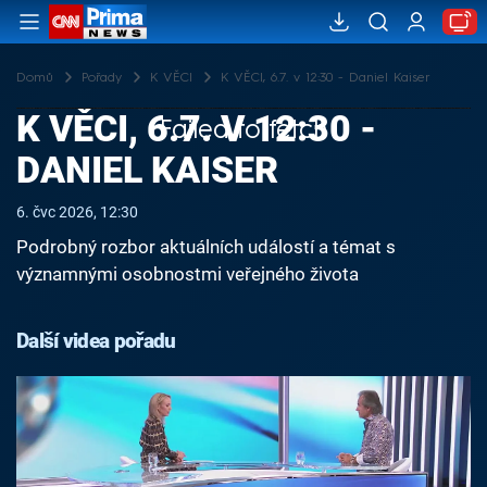
Domů
Pořady
K VĚCI
K VĚCI, 6.7. v 12:30 - Daniel Kaiser
K VĚCI, 6.7. V 12:30 -
Failed to fetch
DANIEL KAISER
6. čvc 2026, 12:30
Podrobný rozbor aktuálních událostí a témat s
významnými osobnostmi veřejného života
Další videa pořadu