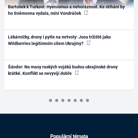
Bartošek k Turkovi: Hyenismus a nehoráznost. Ke stíhání by
ho Sněmovna vydala, míní Vondráček
Lékárničky, drony i pytle na mrtvoly: Jsou tržiště jako
Wildberries legitimním cílem Ukrajiny?
Šándor: Na masy ruských vojáků budou ukrajinské drony
krátké. Konflikt se nevyvíjí dobře
Populární témata