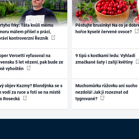
rtyho frky: Táta kvůli mému
Pěstujte brusinky! Na co je dobr
oru málem přišel o práci,
hořce kyselé červené ovoce?
práví kontroverzní Řezník
per Vercetti vyfasoval na
9 tipů s kostkami ledu: Vyhladí
vensku 5 let vězení, pak bude ze
zmačkané šaty i zalijí květiny
mě vyhoštěn
vý objev Kazmy? Blondýnka se s
Muchomůrku růžovku ani sucho
 vodí za ruce a fotí se na místě
nezdolá! Jak ji rozeznat od
ko Rosecká
tygrované?