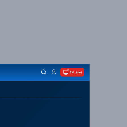
TV živě