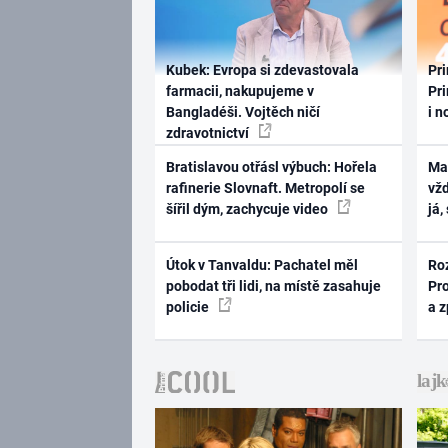
Kubek: Evropa si zdevastovala
Pri
farmacii, nakupujeme v
Pri
Bangladéši. Vojtěch ničí
i n
zdravotnictví
Bratislavou otřásl výbuch: Hořela
Ma
rafinerie Slovnaft. Metropolí se
vž
šířil dým, zachycuje video
já,
Útok v Tanvaldu: Pachatel měl
Ro
pobodat tři lidi, na místě zasahuje
Pr
policie
a 