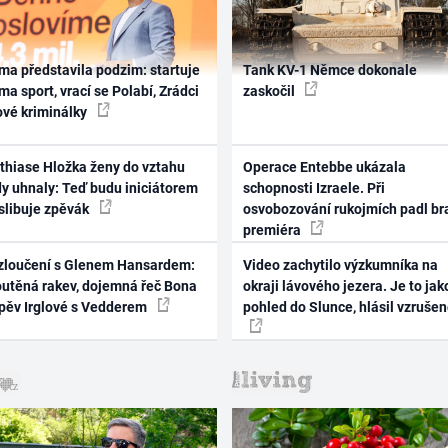
ma představila podzim: startuje
Tank KV-1 Němce dokonale
ma sport, vrací se Polabí, Zrádci
zaskočil
ové kriminálky
thiase Hložka ženy do vztahu
Operace Entebbe ukázala
dy uhnaly: Teď budu iniciátorem
schopnosti Izraele. Při
 slibuje zpěvák
osvobozování rukojmích padl br
premiéra
zloučení s Glenem Hansardem:
Video zachytilo výzkumníka na
outěná rakev, dojemná řeč Bona
okraji lávového jezera. Je to jak
zpěv Irglové s Vedderem
pohled do Slunce, hlásil vzruše