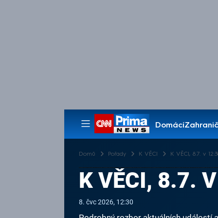
Domácí
Zahranič
Pořady
Domů
Pořady
K VĚCI
K VĚCI, 8.7. v 12:
K VĚCI, 8.7. 
8. čvc 2026, 12:30
Podrobný rozbor aktuálních událostí