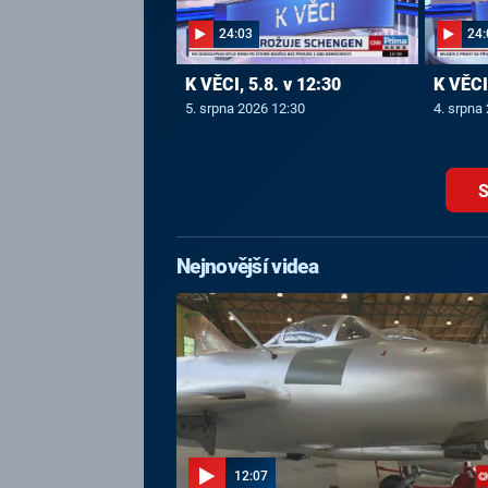
24:03
24:
K VĚCI, 5.8. v 12:30
K VĚCI,
5. srpna 2026 12:30
4. srpna
S
Nejnovější videa
12:07