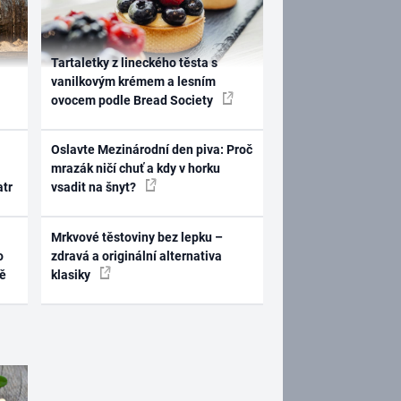
Tartaletky z lineckého těsta s
vanilkovým krémem a lesním
ovocem podle Bread Society
Oslavte Mezinárodní den piva: Proč
mrazák ničí chuť a kdy v horku
atr
vsadit na šnyt?
Mrkvové těstoviny bez lepku –
o
zdravá a originální alternativa
ně
klasiky