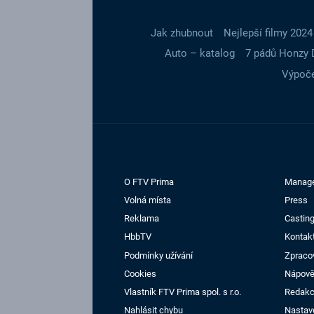
Jak zhubnout
Nejlepší filmy 2024
Auto – katalog
7 pádů Honzy 
Výpoče
O FTV Prima
Manag
Volná místa
Press
Reklama
Casting
HbbTV
Kontak
Podmínky užívání
Zpraco
Cookies
Nápov
Vlastník FTV Prima spol. s r.o.
Redak
Nahlásit chybu
Nastav