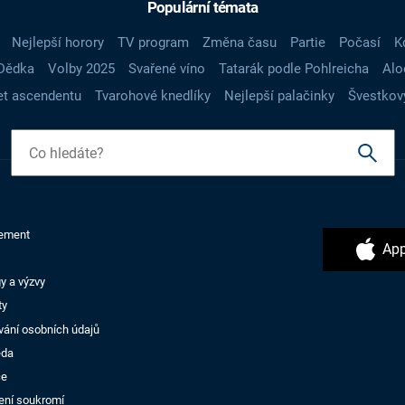
Populární témata
Nejlepší horory
TV program
Změna času
Partie
Počasí
K
Dědka
Volby 2025
Svařené víno
Tatarák podle Pohlreicha
Alo
t ascendentu
Tvarohové knedlíky
Nejlepší palačinky
Švestkov
ement
App
y a výzvy
ty
vání osobních údajů
ěda
ce
ení soukromí