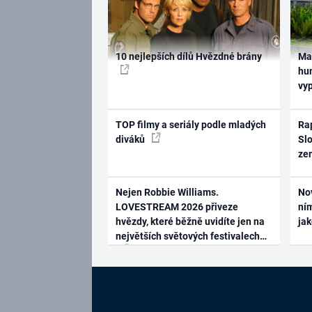
10 nejlepších dílů Hvězdné brány
Ma
hum
vy
TOP filmy a seriály podle mladých
Rap
diváků
Slo
ze
Nejen Robbie Williams.
No
LOVESTREAM 2026 přiveze
ním
hvězdy, které běžně uvidíte jen na
ja
největších světových festivalech