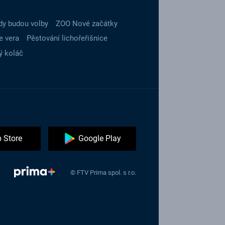
dy budou volby
ZOO Nové začátky
e vera
Pěstování lichořeřišnice
ý koláč
 Store
Google Play
© FTV Prima spol. s r.o.