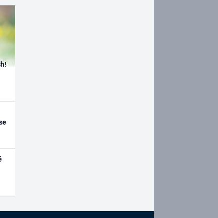
h!
se
é