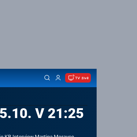
TV živě
.10. V 21:25
o je KB Interview Martina Moravce