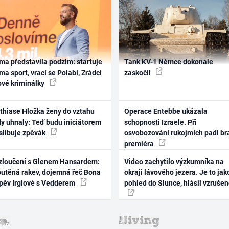
ma představila podzim: startuje
Tank KV-1 Němce dokonale
ma sport, vrací se Polabí, Zrádci
zaskočil
ové kriminálky
thiase Hložka ženy do vztahu
Operace Entebbe ukázala
dy uhnaly: Teď budu iniciátorem
schopnosti Izraele. Při
 slibuje zpěvák
osvobozování rukojmích padl br
premiéra
zloučení s Glenem Hansardem:
Video zachytilo výzkumníka na
outěná rakev, dojemná řeč Bona
okraji lávového jezera. Je to jak
zpěv Irglové s Vedderem
pohled do Slunce, hlásil vzruše