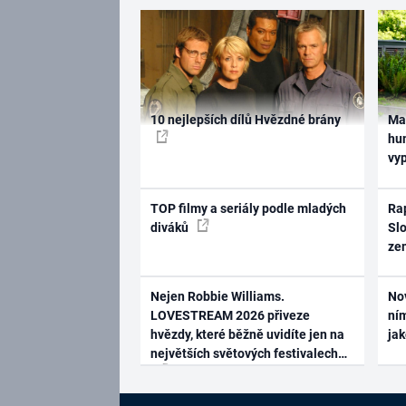
10 nejlepších dílů Hvězdné brány
Ma
hum
vy
TOP filmy a seriály podle mladých
Rap
diváků
Slo
ze
Nejen Robbie Williams.
No
LOVESTREAM 2026 přiveze
ním
hvězdy, které běžně uvidíte jen na
ja
největších světových festivalech