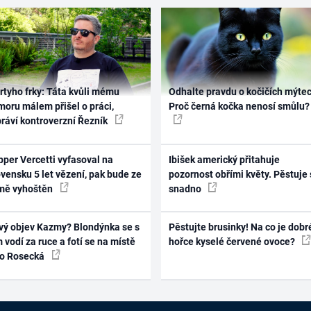
rtyho frky: Táta kvůli mému
Odhalte pravdu o kočičích mýtec
oru málem přišel o práci,
Proč černá kočka nenosí smůlu?
práví kontroverzní Řezník
per Vercetti vyfasoval na
Ibišek americký přitahuje
vensku 5 let vězení, pak bude ze
pozornost obřími květy. Pěstuje 
mě vyhoštěn
snadno
vý objev Kazmy? Blondýnka se s
Pěstujte brusinky! Na co je dobr
 vodí za ruce a fotí se na místě
hořce kyselé červené ovoce?
ko Rosecká