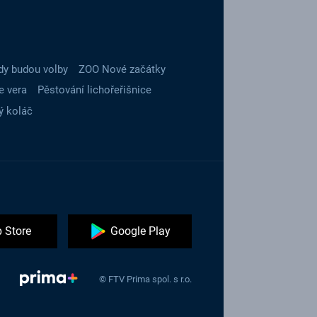
dy budou volby
ZOO Nové začátky
e vera
Pěstování lichořeřišnice
ý koláč
 Store
Google Play
© FTV Prima spol. s r.o.