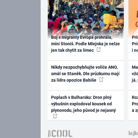
Boj s migranty Evropa prohrála,
Pri
míní Stoniš. Podle Mlejnka je nelze
Pri
jen tak chytit za límec
i n
Nikdy nezpochybňujte voliče ANO,
Ma
smál se Staněk. Dle průzkumu mají
vž
za lídra opozice Babiše
já,
Poplach v Bulharsku: Dron plný
Ro
výbušnin explodoval kousek od
Pr
plynovodu, jeho původ je nejasný
a 