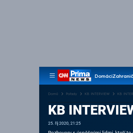
Domácí
Zahranič
Pořady
Domů
Pořady
KB INTERVIEW
KB INTERV
KB INTERVIEW
25. říj 2020, 21:25
Rozhovory s úspěšnými lidmi, kteří to 