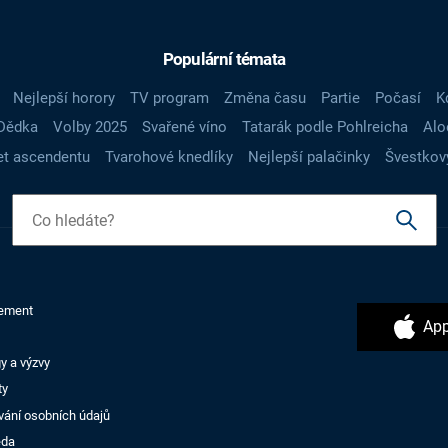
Populární témata
Nejlepší horory
TV program
Změna času
Partie
Počasí
K
Dědka
Volby 2025
Svařené víno
Tatarák podle Pohlreicha
Alo
t ascendentu
Tvarohové knedlíky
Nejlepší palačinky
Švestkov
ement
App
y a výzvy
ty
vání osobních údajů
ěda