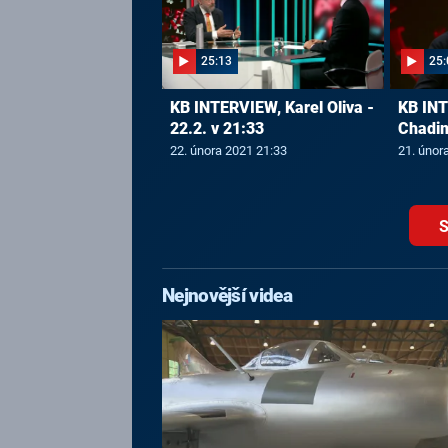
25:13
25:
KB INTERVIEW, Karel Oliva -
KB INT
22.2. v 21:33
Chadim
22. února 2021 21:33
21. únor
S
Nejnovější videa