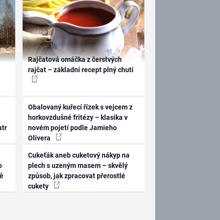
Rajčatová omáčka z čerstvých
rajčat – základní recept plný chuti
Obalovaný kuřecí řízek s vejcem z
horkovzdušné fritézy – klasika v
atr
novém pojetí podle Jamieho
Olivera
Cukeťák aneb cuketový nákyp na
o
plech s uzeným masem – skvělý
ně
způsob, jak zpracovat přerostlé
cukety