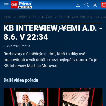
Domů
Pořady
KB INTERVIEW
KB INTERVIEW, Yemi A.D. - 8.6. v 2
KB INTERVIEW, YEMI A.D. -
Failed to fetch
8.6. V 22:34
8. čvn 2020, 22:34
Rozhovory s úspěšnými lidmi, kteří to díky své
pracovitosti a vůli dotáhli mezi nejlepší v oboru. To je
KB Interview Martina Moravce
Další videa pořadu