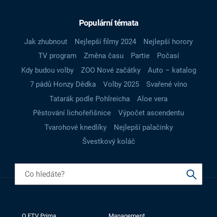
Populární témata
Jak zhubnout
Nejlepší filmy 2024
Nejlepší horory
TV program
Změna času
Partie
Počasí
Kdy budou volby
ZOO Nové začátky
Auto – katalog
7 pádů Honzy Dědka
Volby 2025
Svařené víno
Tatarák podle Pohlreicha
Aloe vera
Pěstování lichořeřišnice
Výpočet ascendentu
Tvarohové knedlíky
Nejlepší palačinky
Švestkový koláč
O FTV Prima
Management