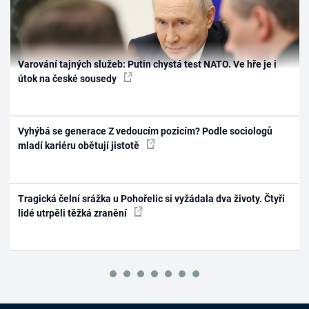
Varování tajných služeb: Putin chystá test NATO. Ve hře je i
útok na české sousedy
Vyhýbá se generace Z vedoucím pozicím? Podle sociologů
mladí kariéru obětují jistotě
Tragická čelní srážka u Pohořelic si vyžádala dva životy. Čtyři
lidé utrpěli těžká zranění