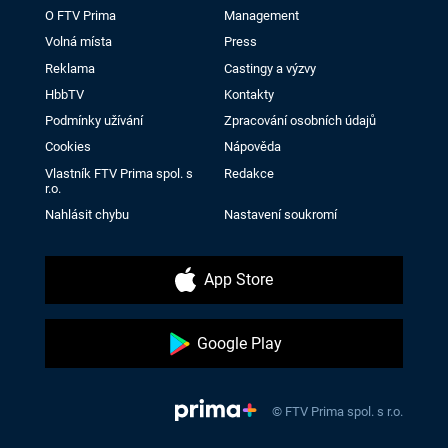
O FTV Prima
Management
Volná místa
Press
Reklama
Castingy a výzvy
HbbTV
Kontakty
Podmínky užívání
Zpracování osobních údajů
Cookies
Nápověda
Vlastník FTV Prima spol. s
Redakce
r.o.
Nahlásit chybu
Nastavení soukromí
App Store
Google Play
© FTV Prima spol. s r.o.