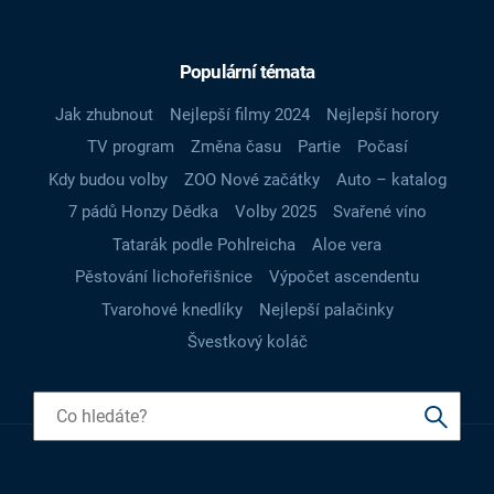
Populární témata
Jak zhubnout
Nejlepší filmy 2024
Nejlepší horory
TV program
Změna času
Partie
Počasí
Kdy budou volby
ZOO Nové začátky
Auto – katalog
7 pádů Honzy Dědka
Volby 2025
Svařené víno
Tatarák podle Pohlreicha
Aloe vera
Pěstování lichořeřišnice
Výpočet ascendentu
Tvarohové knedlíky
Nejlepší palačinky
Švestkový koláč