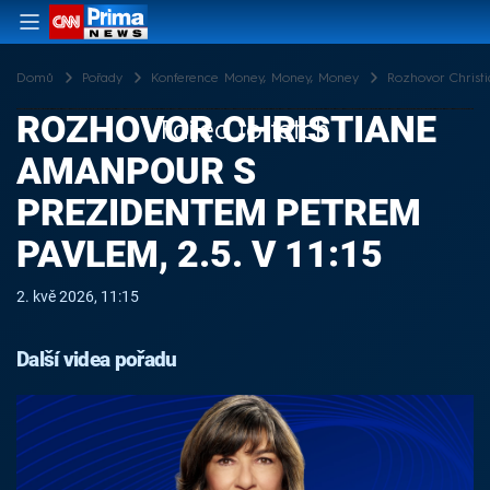
Domů
Pořady
Konference Money, Money, Money
Rozhovor Christi
ROZHOVOR CHRISTIANE
Failed to fetch
AMANPOUR S
PREZIDENTEM PETREM
PAVLEM, 2.5. V 11:15
2. kvě 2026, 11:15
Další videa pořadu