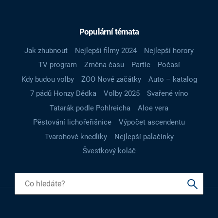
Populární témata
Jak zhubnout
Nejlepší filmy 2024
Nejlepší horory
TV program
Změna času
Partie
Počasí
Kdy budou volby
ZOO Nové začátky
Auto – katalog
7 pádů Honzy Dědka
Volby 2025
Svařené víno
Tatarák podle Pohlreicha
Aloe vera
Pěstování lichořeřišnice
Výpočet ascendentu
Tvarohové knedlíky
Nejlepší palačinky
Švestkový koláč