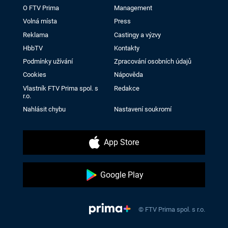
O FTV Prima
Management
Volná místa
Press
Reklama
Castingy a výzvy
HbbTV
Kontakty
Podmínky užívání
Zpracování osobních údajů
Cookies
Nápověda
Vlastník FTV Prima spol. s
Redakce
r.o.
Nahlásit chybu
Nastavení soukromí
App Store
Google Play
© FTV Prima spol. s r.o.