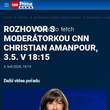
Domů
Pořady
Konference Money, Money, Money
Rozhovor s mode
ROZHOVOR S
Failed to fetch
MODERÁTORKOU CNN
CHRISTIAN AMANPOUR,
3.5. V 18:15
3. kvě 2026, 18:15
Další videa pořadu