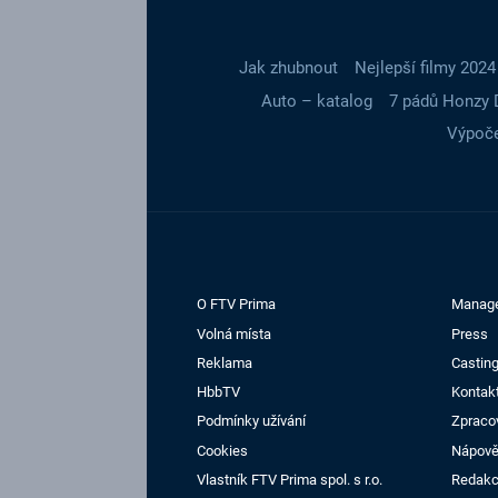
Jak zhubnout
Nejlepší filmy 2024
Auto – katalog
7 pádů Honzy 
Výpoče
O FTV Prima
Manag
Volná místa
Press
Reklama
Casting
HbbTV
Kontak
Podmínky užívání
Zpraco
Cookies
Nápov
Vlastník FTV Prima spol. s r.o.
Redak