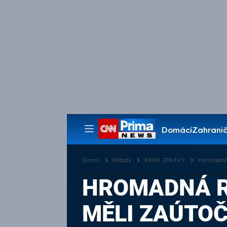
Domácí
Zahranič
Pořady
Domů
Pořady
KRIMI ZPRÁVY
Hromadná 
HROMADNÁ R
MĚLI ZAÚTOČ