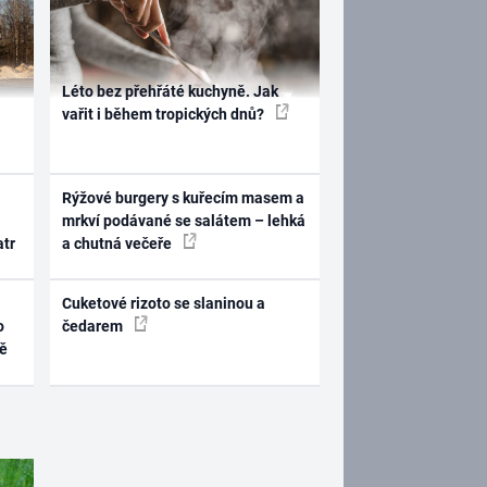
Léto bez přehřáté kuchyně. Jak
vařit i během tropických dnů?
Rýžové burgery s kuřecím masem a
mrkví podávané se salátem – lehká
atr
a chutná večeře
Cuketové rizoto se slaninou a
o
čedarem
ně