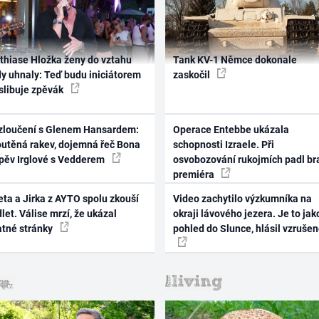
thiase Hložka ženy do vztahu
Tank KV-1 Němce dokonale
dy uhnaly: Teď budu iniciátorem
zaskočil
 slibuje zpěvák
zloučení s Glenem Hansardem:
Operace Entebbe ukázala
outěná rakev, dojemná řeč Bona
schopnosti Izraele. Při
zpěv Irglové s Vedderem
osvobozování rukojmích padl br
premiéra
ta a Jirka z AYTO spolu zkouší
Video zachytilo výzkumníka na
let. Válise mrzí, že ukázal
okraji lávového jezera. Je to jak
atné stránky
pohled do Slunce, hlásil vzruše