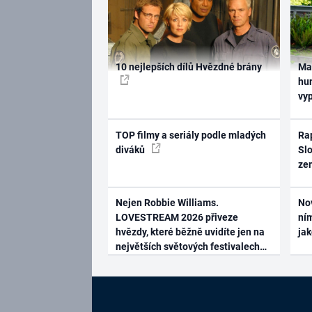
10 nejlepších dílů Hvězdné brány
Ma
hum
vy
TOP filmy a seriály podle mladých
Rap
diváků
Slo
ze
Nejen Robbie Williams.
No
LOVESTREAM 2026 přiveze
ním
hvězdy, které běžně uvidíte jen na
ja
největších světových festivalech