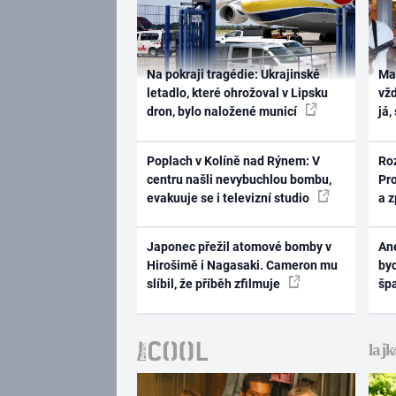
Na pokraji tragédie: Ukrajinské
Ma
letadlo, které ohrožoval v Lipsku
vž
dron, bylo naložené municí
já,
Poplach v Kolíně nad Rýnem: V
Ro
centru našli nevybuchlou bombu,
Pr
evakuuje se i televizní studio
a 
Japonec přežil atomové bomby v
Ane
Hirošimě i Nagasaki. Cameron mu
byd
slíbil, že příběh zfilmuje
šp