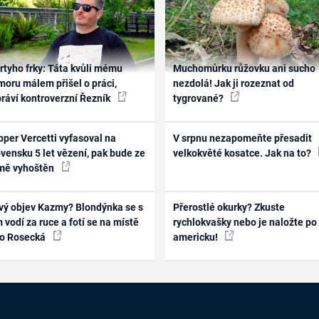
rtyho frky: Táta kvůli mému
Muchomůrku růžovku ani sucho
oru málem přišel o práci,
nezdolá! Jak ji rozeznat od
práví kontroverzní Řezník
tygrované?
per Vercetti vyfasoval na
V srpnu nezapomeňte přesadit
vensku 5 let vězení, pak bude ze
velkokvěté kosatce. Jak na to?
mě vyhoštěn
vý objev Kazmy? Blondýnka se s
Přerostlé okurky? Zkuste
 vodí za ruce a fotí se na místě
rychlokvašky nebo je naložte po
ko Rosecká
americku!