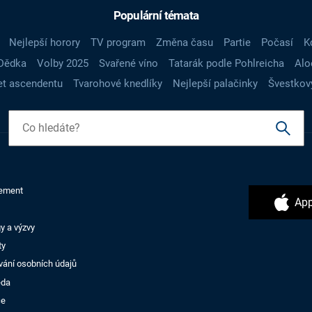
Populární témata
Nejlepší horory
TV program
Změna času
Partie
Počasí
K
Dědka
Volby 2025
Svařené víno
Tatarák podle Pohlreicha
Alo
t ascendentu
Tvarohové knedlíky
Nejlepší palačinky
Švestkov
ement
App
y a výzvy
ty
vání osobních údajů
ěda
ce