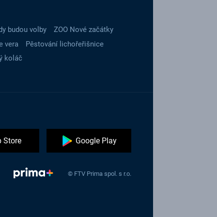
dy budou volby
ZOO Nové začátky
e vera
Pěstování lichořeřišnice
ý koláč
 Store
Google Play
© FTV Prima spol. s r.o.