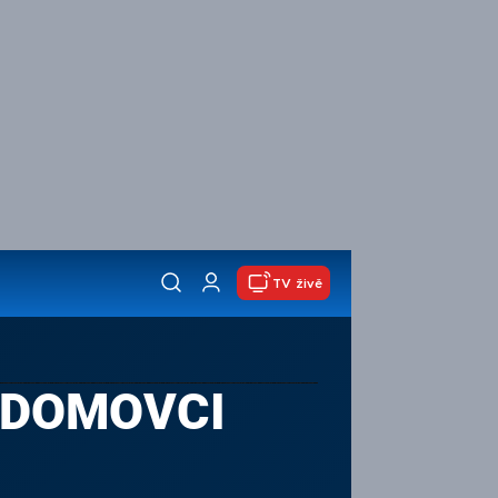
TV živě
ZDOMOVCI