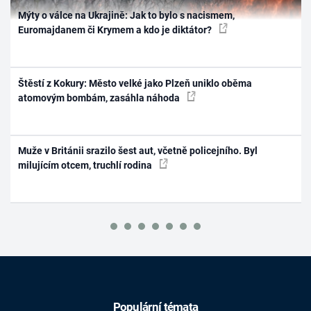
Mýty o válce na Ukrajině: Jak to bylo s nacismem,
Euromajdanem či Krymem a kdo je diktátor?
Štěstí z Kokury: Město velké jako Plzeň uniklo oběma
atomovým bombám, zasáhla náhoda
Muže v Británii srazilo šest aut, včetně policejního. Byl
milujícím otcem, truchlí rodina
Populární témata