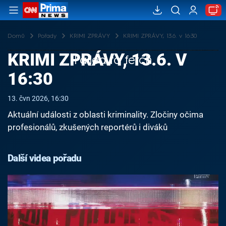
Domů
Pořady
KRIMI ZPRÁVY
KRIMI ZPRÁVY, 13.6. v 16:30
KRIMI ZPRÁVY, 13.6. V
Failed to fetch
16:30
13. čvn 2026, 16:30
Aktuální události z oblasti kriminality. Zločiny očima
profesionálů, zkušených reportérů i diváků
Další videa pořadu