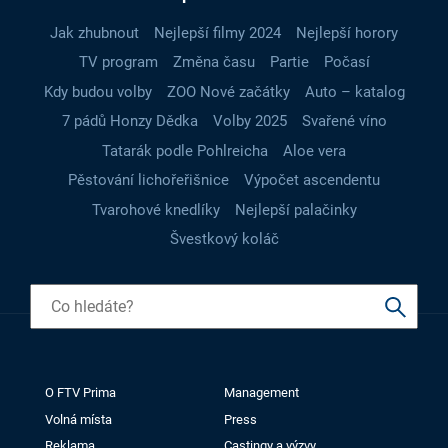
Jak zhubnout
Nejlepší filmy 2024
Nejlepší horory
TV program
Změna času
Partie
Počasí
Kdy budou volby
ZOO Nové začátky
Auto – katalog
7 pádů Honzy Dědka
Volby 2025
Svařené víno
Tatarák podle Pohlreicha
Aloe vera
Pěstování lichořeřišnice
Výpočet ascendentu
Tvarohové knedlíky
Nejlepší palačinky
Švestkový koláč
O FTV Prima
Management
Volná místa
Press
Reklama
Castingy a výzvy