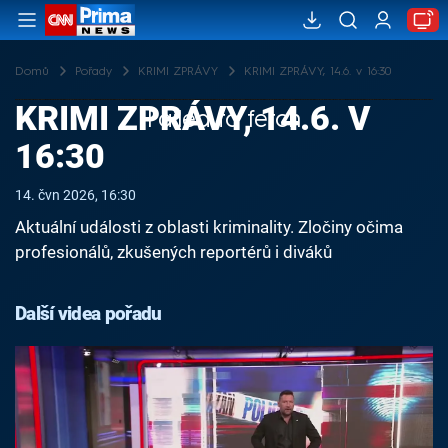
Domů
Pořady
KRIMI ZPRÁVY
KRIMI ZPRÁVY, 14.6. v 16:30
KRIMI ZPRÁVY, 14.6. V
Failed to fetch
16:30
14. čvn 2026, 16:30
Aktuální události z oblasti kriminality. Zločiny očima
profesionálů, zkušených reportérů i diváků
Další videa pořadu