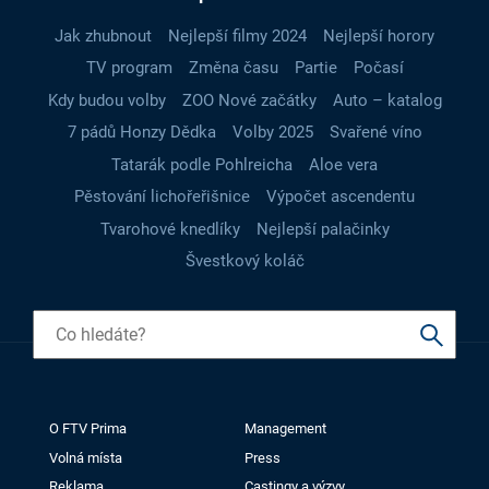
Jak zhubnout
Nejlepší filmy 2024
Nejlepší horory
TV program
Změna času
Partie
Počasí
Kdy budou volby
ZOO Nové začátky
Auto – katalog
7 pádů Honzy Dědka
Volby 2025
Svařené víno
Tatarák podle Pohlreicha
Aloe vera
Pěstování lichořeřišnice
Výpočet ascendentu
Tvarohové knedlíky
Nejlepší palačinky
Švestkový koláč
O FTV Prima
Management
Volná místa
Press
Reklama
Castingy a výzvy