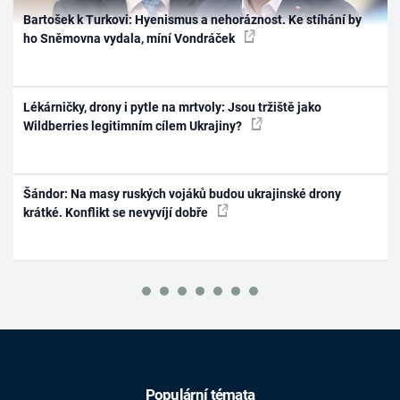
Bartošek k Turkovi: Hyenismus a nehoráznost. Ke stíhání by
ho Sněmovna vydala, míní Vondráček
Lékárničky, drony i pytle na mrtvoly: Jsou tržiště jako
Wildberries legitimním cílem Ukrajiny?
Šándor: Na masy ruských vojáků budou ukrajinské drony
krátké. Konflikt se nevyvíjí dobře
Populární témata