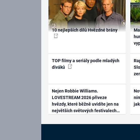
10 nejlepších dílů Hvězdné brány
Ma
hum
vy
TOP filmy a seriály podle mladých
Rap
diváků
Slo
ze
Nejen Robbie Williams.
No
LOVESTREAM 2026 přiveze
ním
hvězdy, které běžně uvidíte jen na
ja
největších světových festivalech