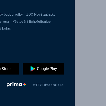
dy budou volby
ZOO Nové začátky
e vera
Pěstování lichořeřišnice
ý koláč
 Store
Google Play
© FTV Prima spol. s r.o.