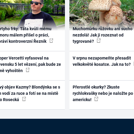
rtyho frky: Táta kvůli mému
Muchomůrku růžovku ani sucho
oru málem přišel o práci,
nezdolá! Jak ji rozeznat od
práví kontroverzní Řezník
tygrované?
per Vercetti vyfasoval na
V srpnu nezapomeňte přesadit
vensku 5 let vězení, pak bude ze
velkokvěté kosatce. Jak na to?
mě vyhoštěn
vý objev Kazmy? Blondýnka se s
Přerostlé okurky? Zkuste
 vodí za ruce a fotí se na místě
rychlokvašky nebo je naložte po
ko Rosecká
americku!