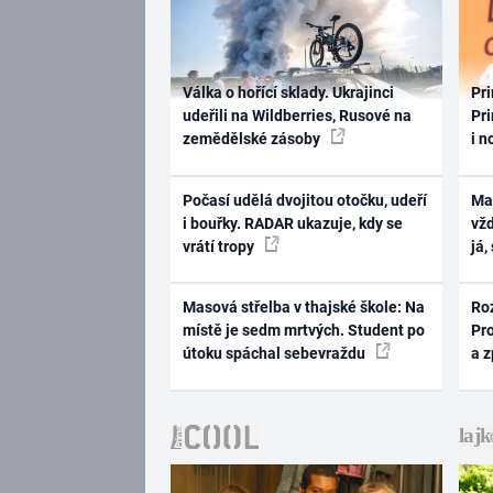
Válka o hořící sklady. Ukrajinci
Pri
udeřili na Wildberries, Rusové na
Pri
zemědělské zásoby
i n
Počasí udělá dvojitou otočku, udeří
Ma
i bouřky. RADAR ukazuje, kdy se
vž
vrátí tropy
já,
Masová střelba v thajské škole: Na
Ro
místě je sedm mrtvých. Student po
Pr
útoku spáchal sebevraždu
a 