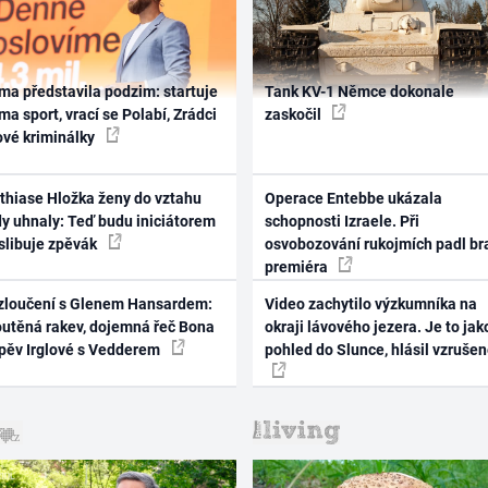
ma představila podzim: startuje
Tank KV-1 Němce dokonale
ma sport, vrací se Polabí, Zrádci
zaskočil
ové kriminálky
thiase Hložka ženy do vztahu
Operace Entebbe ukázala
dy uhnaly: Teď budu iniciátorem
schopnosti Izraele. Při
 slibuje zpěvák
osvobozování rukojmích padl br
premiéra
zloučení s Glenem Hansardem:
Video zachytilo výzkumníka na
outěná rakev, dojemná řeč Bona
okraji lávového jezera. Je to jak
zpěv Irglové s Vedderem
pohled do Slunce, hlásil vzruše