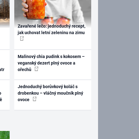
Zavařené lečo: jednoduchý recept,
jak uchovat letní zeleninu na zimu
Malinový chia pudink s kokosem –
veganský dezert plný ovoce a
atr
ořechů
Jednoduchý borůvkový koláč s
o
drobenkou – vláčný moučník plný
ně
ovoce