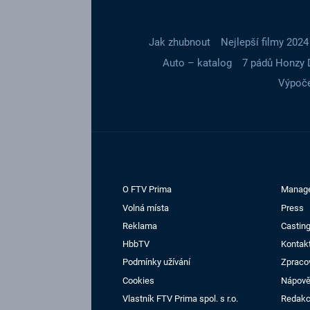
Jak zhubnout
Nejlepší filmy 2024
Auto – katalog
7 pádů Honzy 
Výpoče
O FTV Prima
Manag
Volná místa
Press
Reklama
Casting
HbbTV
Kontak
Podmínky užívání
Zpraco
Cookies
Nápov
Vlastník FTV Prima spol. s r.o.
Redak