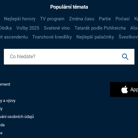
Populární témata
Nejlepší horory
TV program
Změna času
Partie
Počasí
K
Dědka
Volby 2025
Svařené víno
Tatarák podle Pohlreicha
Alo
t ascendentu
Tvarohové knedlíky
Nejlepší palačinky
Švestkov
ement
App
y a výzvy
ty
vání osobních údajů
ěda
ce