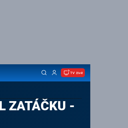
TV živě
L ZATÁČKU -