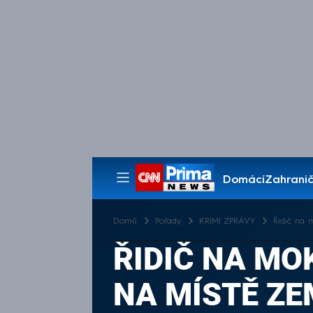
Domácí
Zahranič
Pořady
Domů
Pořady
KRIMI ZPRÁVY
Řidič na 
ŘIDIČ NA MO
NA MÍSTĚ ZE