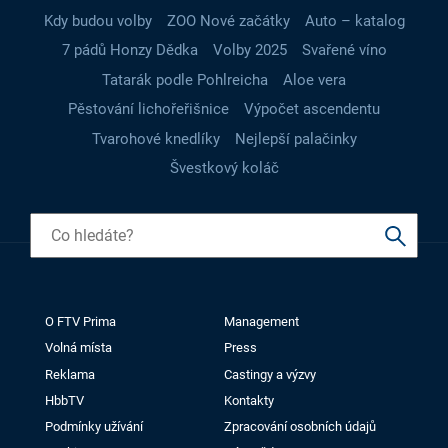
Kdy budou volby
ZOO Nové začátky
Auto – katalog
7 pádů Honzy Dědka
Volby 2025
Svařené víno
Tatarák podle Pohlreicha
Aloe vera
Pěstování lichořeřišnice
Výpočet ascendentu
Tvarohové knedlíky
Nejlepší palačinky
Švestkový koláč
O FTV Prima
Management
Volná místa
Press
Reklama
Castingy a výzvy
HbbTV
Kontakty
Podmínky užívání
Zpracování osobních údajů