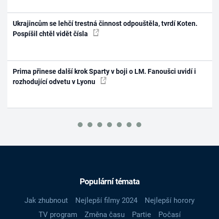
Ukrajincům se lehčí trestná činnost odpouštěla, tvrdí Koten.
Pospíšil chtěl vidět čísla
Prima přinese další krok Sparty v boji o LM. Fanoušci uvidí i
rozhodující odvetu v Lyonu
Populární témata
Jak zhubnout
Nejlepší filmy 2024
Nejlepší horory
TV program
Změna času
Partie
Počasí