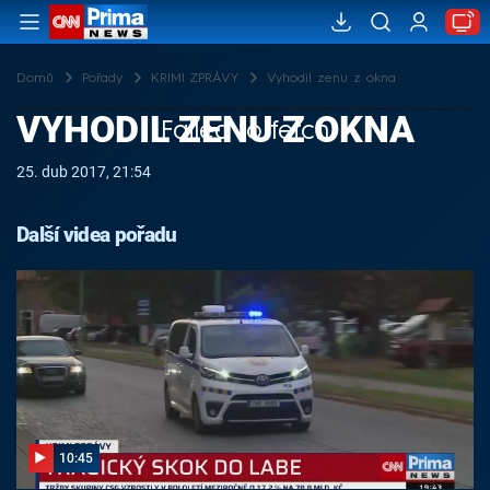
Domů
Pořady
KRIMI ZPRÁVY
Vyhodil zenu z okna
VYHODIL ZENU Z OKNA
Failed to fetch
25. dub 2017, 21:54
Další videa pořadu
10:45