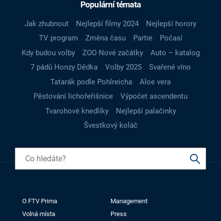
Populární témata
Jak zhubnout
Nejlepší filmy 2024
Nejlepší horory
TV program
Změna času
Partie
Počasí
Kdy budou volby
ZOO Nové začátky
Auto – katalog
7 pádů Honzy Dědka
Volby 2025
Svařené víno
Tatarák podle Pohlreicha
Aloe vera
Pěstování lichořeřišnice
Výpočet ascendentu
Tvarohové knedlíky
Nejlepší palačinky
Švestkový koláč
O FTV Prima
Management
Volná místa
Press