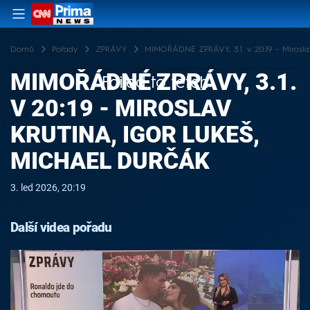
Domů
Pořady
ZPRÁVY
MIMOŘÁDNÉ ZPRÁVY, 3.1. v 20:19 - Miroslav
MIMOŘÁDNÉ ZPRÁVY, 3.1.
Failed to fetch
V 20:19 - MIROSLAV
KRUTINA, IGOR LUKEŠ,
MICHAEL DURČÁK
3. led 2026, 20:19
Další videa pořadu