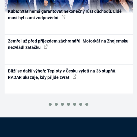
Kuba: Stát nemá garantovat nekonečný růst důchodů. Lidé
musí být sami zodpovědní
Zemřel už před příjezdem záchranářů. Motorkář na Znojemsku
nezvládl zatáčku
Blíží se další výheň: Teploty v Česku vyletí na 36 stupňů.
RADAR ukazuje, kdy přijde zvrat