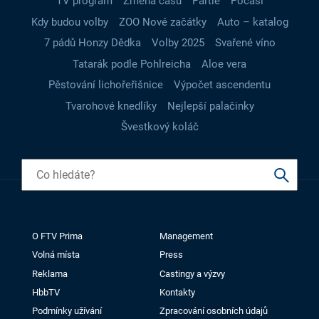
TV program
Změna času
Partie
Počasí
Kdy budou volby
ZOO Nové začátky
Auto – katalog
7 pádů Honzy Dědka
Volby 2025
Svařené víno
Tatarák podle Pohlreicha
Aloe vera
Pěstování lichořeřišnice
Výpočet ascendentu
Tvarohové knedlíky
Nejlepší palačinky
Švestkový koláč
O FTV Prima
Management
Volná místa
Press
Reklama
Castingy a výzvy
HbbTV
Kontakty
Podmínky užívání
Zpracování osobních údajů