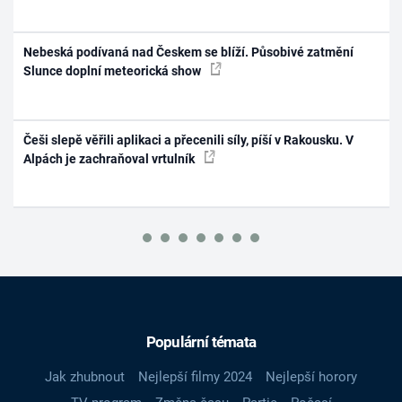
Nebeská podívaná nad Českem se blíží. Působivé zatmění
Slunce doplní meteorická show
Češi slepě věřili aplikaci a přecenili síly, píší v Rakousku. V
Alpách je zachraňoval vrtulník
Populární témata
Jak zhubnout
Nejlepší filmy 2024
Nejlepší horory