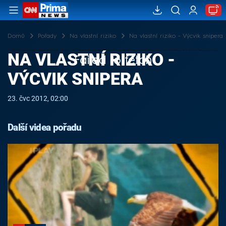
Domů
Pořady
Na vlastní riziko
Na vlastní riziko - Výcvik snipera
NA VLASTNÍ RIZIKO -
Failed to fetch
VÝCVIK SNIPERA
23. čvc 2012, 02:00
Další videa pořadu