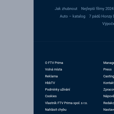
Jak zhubnout
Nejlepší filmy 2024
Auto – katalog
7 pádů Honzy 
Výpoče
O FTV Prima
Manag
Volná místa
Press
Reklama
Casting
HbbTV
Kontak
Podmínky užívání
Zpraco
Cookies
Nápov
Vlastník FTV Prima spol. s r.o.
Redak
Nahlásit chybu
Nastav