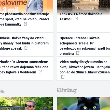
ma představila podzim: startuje
Tank KV-1 Němce dokonale
ma sport, vrací se Polabí, Zrádci
zaskočil
ové kriminálky
thiase Hložka ženy do vztahu
Operace Entebbe ukázala
dy uhnaly: Teď budu iniciátorem
schopnosti Izraele. Při
 slibuje zpěvák
osvobozování rukojmích padl br
premiéra
zloučení s Glenem Hansardem:
Video zachytilo výzkumníka na
outěná rakev, dojemná řeč Bona
okraji lávového jezera. Je to jak
zpěv Irglové s Vedderem
pohled do Slunce, hlásil vzruše