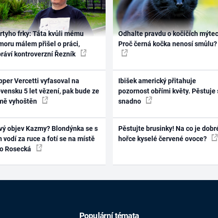
rtyho frky: Táta kvůli mému
Odhalte pravdu o kočičích mýtec
oru málem přišel o práci,
Proč černá kočka nenosí smůlu?
práví kontroverzní Řezník
per Vercetti vyfasoval na
Ibišek americký přitahuje
vensku 5 let vězení, pak bude ze
pozornost obřími květy. Pěstuje 
mě vyhoštěn
snadno
vý objev Kazmy? Blondýnka se s
Pěstujte brusinky! Na co je dobr
 vodí za ruce a fotí se na místě
hořce kyselé červené ovoce?
ko Rosecká
Populární témata