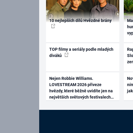
10 nejlepších dílů Hvězdné brány
Ma
hum
vy
TOP filmy a seriály podle mladých
Rap
diváků
Slo
ze
Nejen Robbie Williams.
No
LOVESTREAM 2026 přiveze
ním
hvězdy, které běžně uvidíte jen na
ja
největších světových festivalech