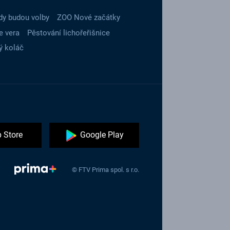
dy budou volby
ZOO Nové začátky
e vera
Pěstování lichořeřišnice
ý koláč
 Store
Google Play
© FTV Prima spol. s r.o.