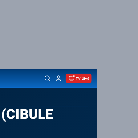
TV živě
 (CIBULE