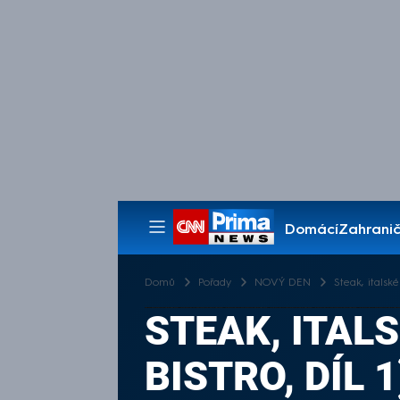
Domácí
Zahranič
Pořady
Domů
Pořady
NOVÝ DEN
Steak, italské
STEAK, ITAL
BISTRO, DÍL 1