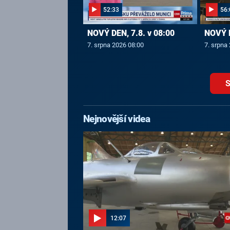
52:33
56:
NOVÝ DEN, 7.8. v 08:00
NOVÝ D
7. srpna 2026 08:00
7. srpna
S
Nejnovější videa
12:07