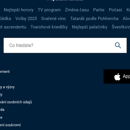
Nejlepší horory
TV program
Změna času
Partie
Počasí
K
Dědka
Volby 2025
Svařené víno
Tatarák podle Pohlreicha
Alo
t ascendentu
Tvarohové knedlíky
Nejlepší palačinky
Švestkov
ement
App
y a výzvy
ty
vání osobních údajů
ěda
ce
ení soukromí