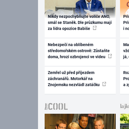
Nikdy nezpochybňujte voliče ANO,
Pri
smál se Staněk. Dle průzkumu mají
Pri
za lídra opozice Babiše
i n
Nebezpečí na oblíbeném
Ma
středomořském ostrově: Zůstaňte
vž
doma, hrozí ozbrojenci ve videu
já,
Zemřel už před příjezdem
Ro
záchranářů. Motorkář na
Pr
Znojemsku nezvládl zatáčku
a 