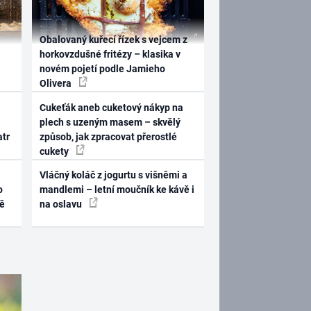
Obalovaný kuřecí řízek s vejcem z
horkovzdušné fritézy – klasika v
novém pojetí podle Jamieho
Olivera
Cukeťák aneb cuketový nákyp na
plech s uzeným masem – skvělý
atr
způsob, jak zpracovat přerostlé
cukety
Vláčný koláč z jogurtu s višněmi a
o
mandlemi – letní moučník ke kávě i
ně
na oslavu