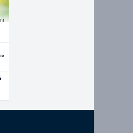
h!
se
é