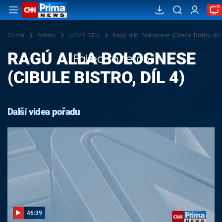
Domů
Pořady
NOVÝ DEN
Ragú alla Bolognese (Cibule Bistro, díl 
RAGÚ ALLA BOLOGNESE
Failed to fetch
(CIBULE BISTRO, DÍL 4)
Další videa pořadu
46:39