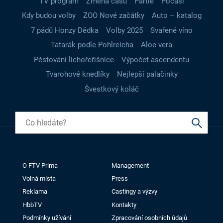
TV program
Změna času
Partie
Počasí
Kdy budou volby
ZOO Nové začátky
Auto – katalog
7 pádů Honzy Dědka
Volby 2025
Svařené víno
Tatarák podle Pohlreicha
Aloe vera
Pěstování lichořeřišnice
Výpočet ascendentu
Tvarohové knedlíky
Nejlepší palačinky
Švestkový koláč
O FTV Prima
Management
Volná místa
Press
Reklama
Castingy a výzvy
HbbTV
Kontakty
Podmínky užívání
Zpracování osobních údajů