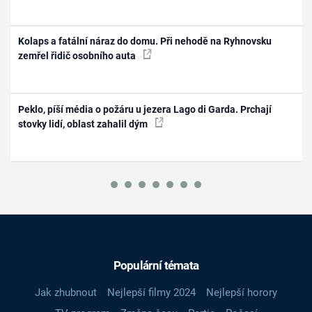
Kolaps a fatální náraz do domu. Při nehodě na Ryhnovsku
zemřel řidič osobního auta
Peklo, píší média o požáru u jezera Lago di Garda. Prchají
stovky lidí, oblast zahalil dým
Populární témata
Jak zhubnout
Nejlepší filmy 2024
Nejlepší horory