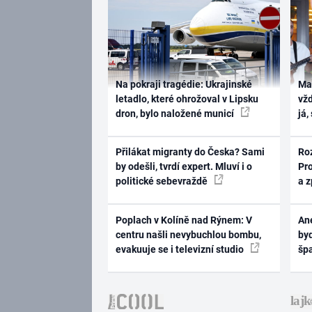
Na pokraji tragédie: Ukrajinské
Ma
letadlo, které ohrožoval v Lipsku
vž
dron, bylo naložené municí
já,
Přilákat migranty do Česka? Sami
Ro
by odešli, tvrdí expert. Mluví i o
Pr
politické sebevraždě
a 
Poplach v Kolíně nad Rýnem: V
Ane
centru našli nevybuchlou bombu,
byd
evakuuje se i televizní studio
šp