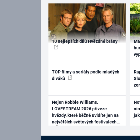
10 nejlepších dílů Hvězdné brány
Ma
hum
vy
TOP filmy a seriály podle mladých
Rap
diváků
Slo
ze
Nejen Robbie Williams.
No
LOVESTREAM 2026 přiveze
ním
hvězdy, které běžně uvidíte jen na
ja
největších světových festivalech