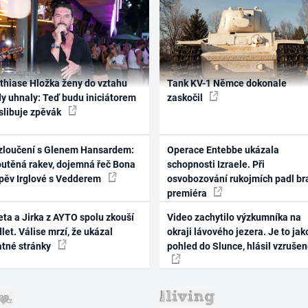
thiase Hložka ženy do vztahu
Tank KV-1 Němce dokonale
dy uhnaly: Teď budu iniciátorem
zaskočil
 slibuje zpěvák
zloučení s Glenem Hansardem:
Operace Entebbe ukázala
outěná rakev, dojemná řeč Bona
schopnosti Izraele. Při
zpěv Irglové s Vedderem
osvobozování rukojmích padl br
premiéra
ta a Jirka z AYTO spolu zkouší
Video zachytilo výzkumníka na
let. Válise mrzí, že ukázal
okraji lávového jezera. Je to jak
atné stránky
pohled do Slunce, hlásil vzruše