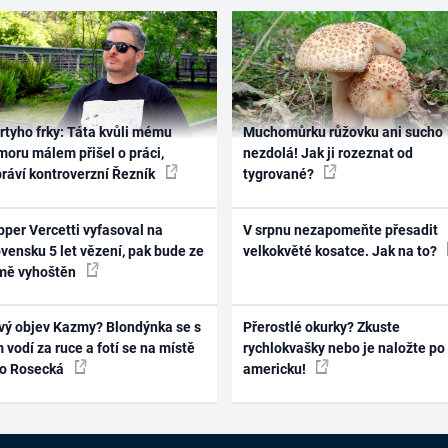
rtyho frky: Táta kvůli mému
Muchomůrku růžovku ani sucho
oru málem přišel o práci,
nezdolá! Jak ji rozeznat od
práví kontroverzní Řezník
tygrované?
per Vercetti vyfasoval na
V srpnu nezapomeňte přesadit
vensku 5 let vězení, pak bude ze
velkokvěté kosatce. Jak na to?
mě vyhoštěn
vý objev Kazmy? Blondýnka se s
Přerostlé okurky? Zkuste
 vodí za ruce a fotí se na místě
rychlokvašky nebo je naložte po
ko Rosecká
americku!