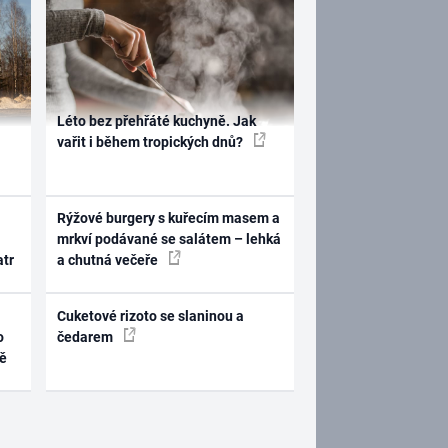
Léto bez přehřáté kuchyně. Jak
vařit i během tropických dnů?
Rýžové burgery s kuřecím masem a
mrkví podávané se salátem – lehká
atr
a chutná večeře
Cuketové rizoto se slaninou a
o
čedarem
ně