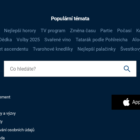
Populární témata
Nejlepší horory
TV program
Změna času
Partie
Počasí
K
Dědka
Volby 2025
Svařené víno
Tatarák podle Pohlreicha
Alo
t ascendentu
Tvarohové knedlíky
Nejlepší palačinky
Švestkov
ement
App
y a výzvy
ty
vání osobních údajů
ěda