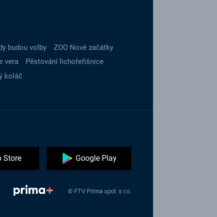
dy budou volby
ZOO Nové začátky
e vera
Pěstování lichořeřišnice
ý koláč
 Store
Google Play
© FTV Prima spol. s r.o.