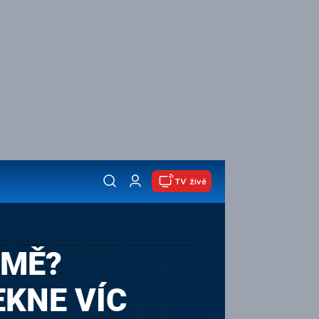
TV živě
AMĚ?
KNE VÍC