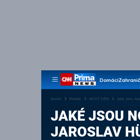
Domácí
Zahranič
Pořady
Domů
Pořady
NOVÝ DEN
Jaké jsou no
JAKÉ JSOU N
JAROSLAV H