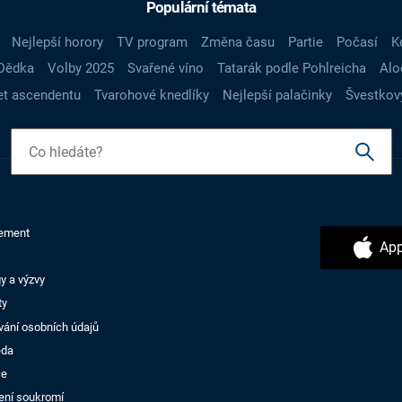
Populární témata
Nejlepší horory
TV program
Změna času
Partie
Počasí
K
Dědka
Volby 2025
Svařené víno
Tatarák podle Pohlreicha
Alo
t ascendentu
Tvarohové knedlíky
Nejlepší palačinky
Švestkov
ement
App
y a výzvy
ty
vání osobních údajů
ěda
ce
ení soukromí