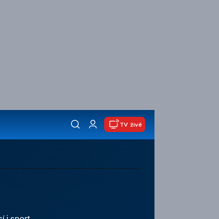
TV živě
í i sport