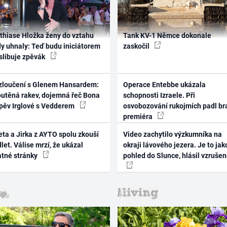
thiase Hložka ženy do vztahu
Tank KV-1 Němce dokonale
dy uhnaly: Teď budu iniciátorem
zaskočil
 slibuje zpěvák
zloučení s Glenem Hansardem:
Operace Entebbe ukázala
outěná rakev, dojemná řeč Bona
schopnosti Izraele. Při
zpěv Irglové s Vedderem
osvobozování rukojmích padl br
premiéra
ta a Jirka z AYTO spolu zkouší
Video zachytilo výzkumníka na
let. Válise mrzí, že ukázal
okraji lávového jezera. Je to jak
atné stránky
pohled do Slunce, hlásil vzruše