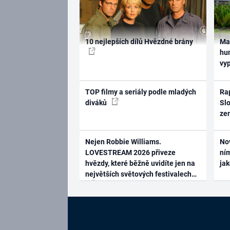
10 nejlepších dílů Hvězdné brány
Ma
hum
vy
TOP filmy a seriály podle mladých
Rap
diváků
Slo
ze
Nejen Robbie Williams.
No
LOVESTREAM 2026 přiveze
ním
hvězdy, které běžně uvidíte jen na
ja
největších světových festivalech