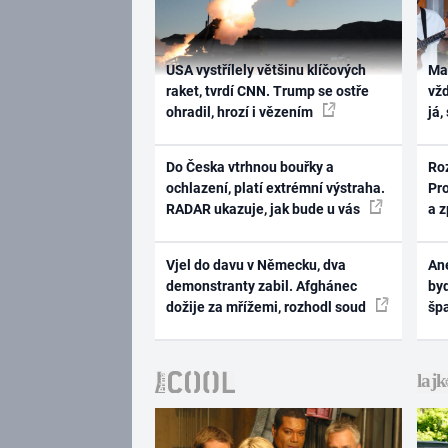
USA vystřílely většinu klíčových
Ma
raket, tvrdí CNN. Trump se ostře
vž
ohradil, hrozí i vězením
já,
Do Česka vtrhnou bouřky a
Ro
ochlazení, platí extrémní výstraha.
Pr
RADAR ukazuje, jak bude u vás
a 
Vjel do davu v Německu, dva
Ane
demonstranty zabil. Afghánec
byd
dožije za mřížemi, rozhodl soud
šp