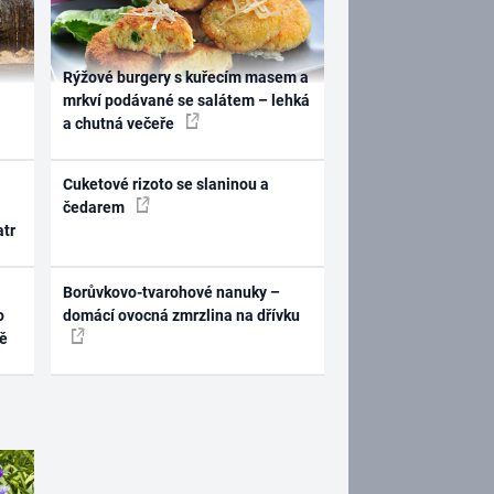
Rýžové burgery s kuřecím masem a
mrkví podávané se salátem – lehká
a chutná večeře
Cuketové rizoto se slaninou a
čedarem
atr
Borůvkovo-tvarohové nanuky –
o
domácí ovocná zmrzlina na dřívku
ně