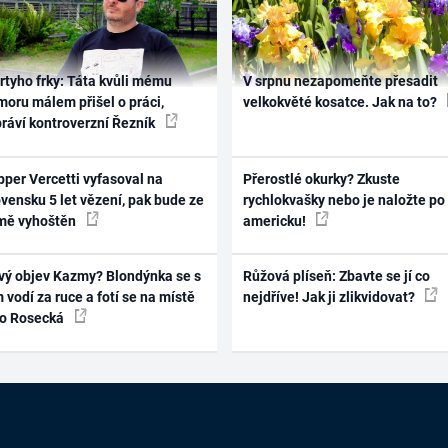
rtyho frky: Táta kvůli mému
V srpnu nezapomeňte přesadit
oru málem přišel o práci,
velkokvěté kosatce. Jak na to?
práví kontroverzní Řezník
per Vercetti vyfasoval na
Přerostlé okurky? Zkuste
vensku 5 let vězení, pak bude ze
rychlokvašky nebo je naložte po
mě vyhoštěn
americku!
vý objev Kazmy? Blondýnka se s
Růžová plíseň: Zbavte se jí co
 vodí za ruce a fotí se na místě
nejdříve! Jak ji zlikvidovat?
ko Rosecká