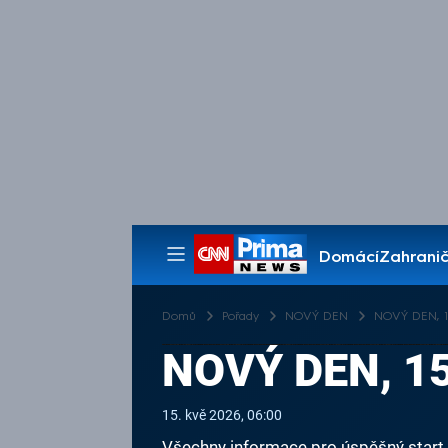
Domácí
Zahranič
Pořady
Domů
Pořady
NOVÝ DEN
NOVÝ DEN, 15
NOVÝ DEN, 15
15. kvě 2026, 06:00
Všechny informace pro úspěšný start v