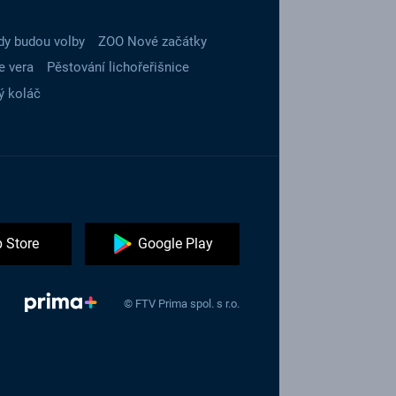
dy budou volby
ZOO Nové začátky
e vera
Pěstování lichořeřišnice
ý koláč
 Store
Google Play
© FTV Prima spol. s r.o.