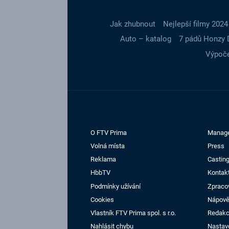
Jak zhubnout
Nejlepší filmy 2024
Auto – katalog
7 pádů Honzy 
Výpoče
O FTV Prima
Manag
Volná místa
Press
Reklama
Casting
HbbTV
Kontak
Podmínky užívání
Zpraco
Cookies
Nápov
Vlastník FTV Prima spol. s r.o.
Redak
Nahlásit chybu
Nastav