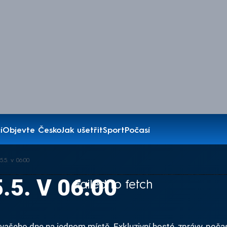
í
Objevte Česko
Jak ušetřit
Sport
Počasí
.5. v 06:00
.5. V 06:00
Failed to fetch
ašeho dne na jednom místě. Exkluzivní hosté, zprávy, počas