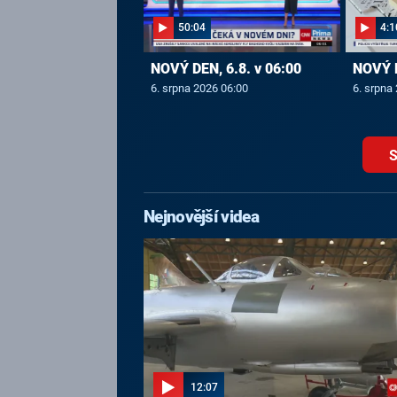
50:04
4:1
NOVÝ DEN, 6.8. v 06:00
NOVÝ D
6. srpna 2026 06:00
6. srpna
S
Nejnovější videa
12:07