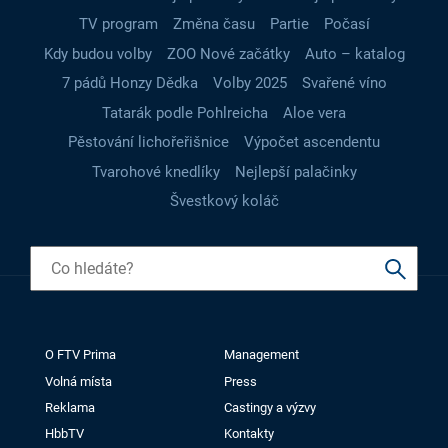
TV program
Změna času
Partie
Počasí
Kdy budou volby
ZOO Nové začátky
Auto – katalog
7 pádů Honzy Dědka
Volby 2025
Svařené víno
Tatarák podle Pohlreicha
Aloe vera
Pěstování lichořeřišnice
Výpočet ascendentu
Tvarohové knedlíky
Nejlepší palačinky
Švestkový koláč
O FTV Prima
Management
Volná místa
Press
Reklama
Castingy a výzvy
HbbTV
Kontakty