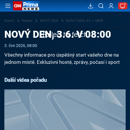
Domů
Pořady
NOVÝ DEN
NOVÝ DEN, 3.6. v 08:00
NOVÝ DEN, 3.6. V 08:00
Failed to fetch
3. čvn 2026, 08:00
Všechny informace pro úspěšný start vašeho dne na
jednom místě. Exkluzivní hosté, zprávy, počasí i sport
Další videa pořadu