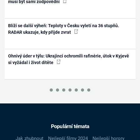
musí být sami zodpovědní
Blíží se další výheň: Teploty v Česku vyletí na 36 stupňů.
RADAR ukazuje, kdy přijde zvrat
Ohnivý úder v týlu: Ukrajinci ochromili rafinérie, útok v Kyjevě
si vyžádal i život dítěte
Populární témata
Jak zhubnout
Nejlepší filmy 2024
Nejlepší horory