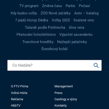
TV program
Změna času
Partie
Počasí
Kdy budou volby
ZOO Nové začátky
Auto – katalog
7 pádů Honzy Dědka
Volby 2025
Svařené víno
Tatarák podle Pohlreicha
Aloe vera
Pěstování lichořeřišnice
Výpočet ascendentu
Tvarohové knedlíky
Nejlepší palačinky
Švestkový koláč
O FTV Prima
Management
Volná místa
Press
Reklama
Castingy a výzvy
HbbTV
Kontakty