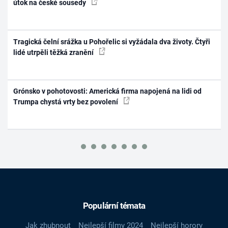
útok na české sousedy
Tragická čelní srážka u Pohořelic si vyžádala dva životy. Čtyři
lidé utrpěli těžká zranění
Grónsko v pohotovosti: Americká firma napojená na lidi od
Trumpa chystá vrty bez povolení
Populární témata
Jak zhubnout
Nejlepší filmy 2024
Nejlepší horory