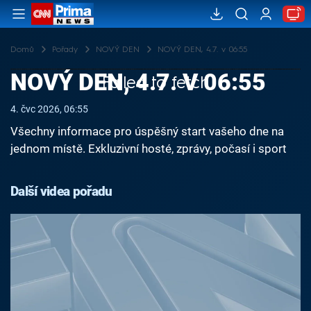
Domů
Pořady
NOVÝ DEN
NOVÝ DEN, 4.7. v 06:55
NOVÝ DEN, 4.7. V 06:55
Failed to fetch
4. čvc 2026, 06:55
Všechny informace pro úspěšný start vašeho dne na
jednom místě. Exkluzivní hosté, zprávy, počasí i sport
Další videa pořadu