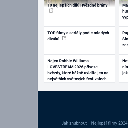
10 nejlepších dílů Hvězdné brány
Ma
hum
vy
TOP filmy a seriály podle mladých
Rap
diváků
Slo
ze
Nejen Robbie Williams.
No
LOVESTREAM 2026 přiveze
ním
hvězdy, které běžně uvidíte jen na
ja
největších světových festivalech
Jak zhubnout
Nejlepší filmy 2024