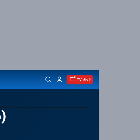
TV živě
)