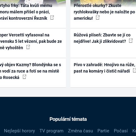
rtyho frky: Táta kvůli mému
Přerostlé okurky? Zkuste
oru málem přišel o práci,
rychlokvašky nebo je naložte po
práví kontroverzní Řezník
americku!
per Vercetti vyfasoval na
Růžová plíseň: Zbavte se jí co
vensku 5 let vězení, pak bude ze
nejdříve! Jak ji zlikvidovat?
mě vyhoštěn
vý objev Kazmy? Blondýnka se s
Pivo v zahradě: Hnojivo na růže,
 vodí za ruce a fotí se na místě
past na komáry i čistič nářadí
ko Rosecká
Populární témata
Nejlepší horory
TV program
Změna času
Partie
Počasí
K