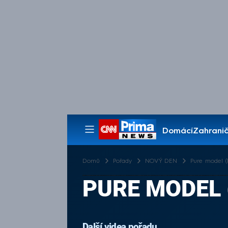
Domácí
Zahranič
Pořady
Domů
Pořady
NOVÝ DEN
Pure model (
PURE MODEL 
Další videa pořadu