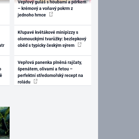
Vepřový guláš s houbami a pórkem
– krémový a voňavý pokrm z
jednoho hrnce
Křupavé květákové minipizzy s
olomouckými tvarůžky: bezlepkový
atr
oběd s typicky českým sýrem
Vepřová panenka plněná rajčaty,
o
špenátem, olivami a fetou –
ně
perfektní středomořský recept na
roládu