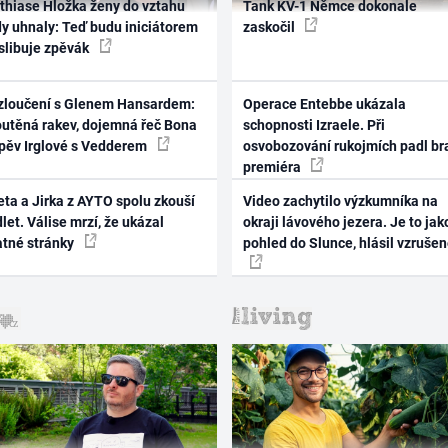
thiase Hložka ženy do vztahu
Tank KV-1 Němce dokonale
dy uhnaly: Teď budu iniciátorem
zaskočil
 slibuje zpěvák
zloučení s Glenem Hansardem:
Operace Entebbe ukázala
outěná rakev, dojemná řeč Bona
schopnosti Izraele. Při
zpěv Irglové s Vedderem
osvobozování rukojmích padl br
premiéra
ta a Jirka z AYTO spolu zkouší
Video zachytilo výzkumníka na
let. Válise mrzí, že ukázal
okraji lávového jezera. Je to jak
atné stránky
pohled do Slunce, hlásil vzruše