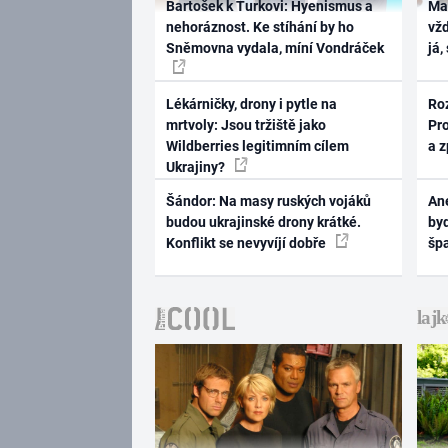
Bartošek k Turkovi: Hyenismus a
Ma
nehoráznost. Ke stíhání by ho
vž
Sněmovna vydala, míní Vondráček
já,
Lékárničky, drony i pytle na
Ro
mrtvoly: Jsou tržiště jako
Pr
Wildberries legitimním cílem
a 
Ukrajiny?
Šándor: Na masy ruských vojáků
Ane
budou ukrajinské drony krátké.
byd
Konflikt se nevyvíjí dobře
šp