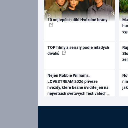
10 nejlepších dílů Hvězdné brány
Ma
hum
vy
TOP filmy a seriály podle mladých
Rap
diváků
Slo
ze
Nejen Robbie Williams.
No
LOVESTREAM 2026 přiveze
ním
hvězdy, které běžně uvidíte jen na
ja
největších světových festivalech