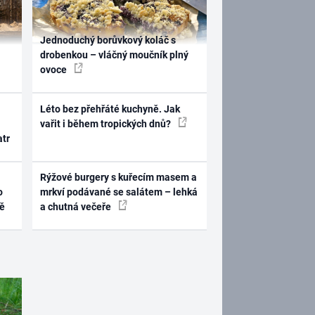
Jednoduchý borůvkový koláč s
drobenkou – vláčný moučník plný
ovoce
Léto bez přehřáté kuchyně. Jak
vařit i během tropických dnů?
atr
Rýžové burgery s kuřecím masem a
o
mrkví podávané se salátem – lehká
ně
a chutná večeře