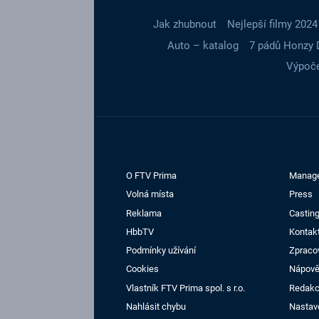
Jak zhubnout
Nejlepší filmy 2024
Auto – katalog
7 pádů Honzy 
Výpoče
O FTV Prima
Manag
Volná místa
Press
Reklama
Casting
HbbTV
Kontak
Podmínky užívání
Zpraco
Cookies
Nápov
Vlastník FTV Prima spol. s r.o.
Redak
Nahlásit chybu
Nastav