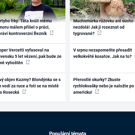
rtyho frky: Táta kvůli mému
Muchomůrku růžovku ani sucho
oru málem přišel o práci,
nezdolá! Jak ji rozeznat od
práví kontroverzní Řezník
tygrované?
per Vercetti vyfasoval na
V srpnu nezapomeňte přesadit
vensku 5 let vězení, pak bude ze
velkokvěté kosatce. Jak na to?
mě vyhoštěn
vý objev Kazmy? Blondýnka se s
Přerostlé okurky? Zkuste
 vodí za ruce a fotí se na místě
rychlokvašky nebo je naložte po
ko Rosecká
americku!
Populární témata