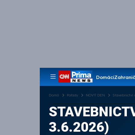
Domácí
Zahranič
Pořady
Domů
Pořady
NOVÝ DEN
Stavebnictví 
STAVEBNICTV
3.6.2026)