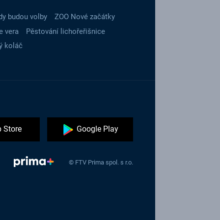
dy budou volby
ZOO Nové začátky
e vera
Pěstování lichořeřišnice
ý koláč
 Store
Google Play
© FTV Prima spol. s r.o.