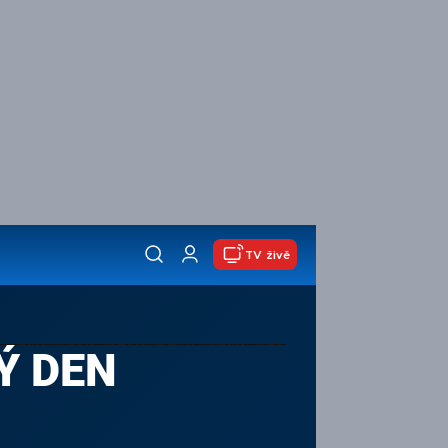
TV živě
Ý DEN