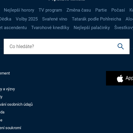
Nejlepší horory
TV program
Změna času
Partie
Počasí
K
Dědka
Volby 2025
Svařené víno
Tatarák podle Pohlreicha
Alo
t ascendentu
Tvarohové knedlíky
Nejlepší palačinky
Švestkov
ement
App
y a výzvy
ty
vání osobních údajů
ěda
ce
ení soukromí