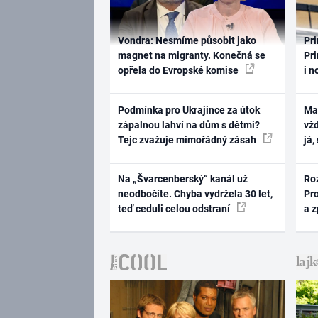
Vondra: Nesmíme působit jako
Pri
magnet na migranty. Konečná se
Pri
opřela do Evropské komise
i n
Podmínka pro Ukrajince za útok
Ma
zápalnou lahví na dům s dětmi?
vž
Tejc zvažuje mimořádný zásah
já,
Na „Švarcenberský“ kanál už
Ro
neodbočíte. Chyba vydržela 30 let,
Pr
teď ceduli celou odstraní
a 