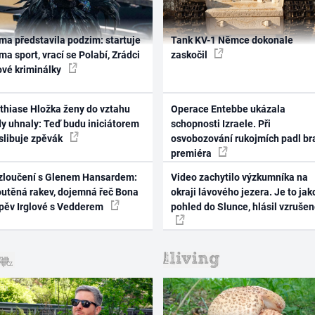
ma představila podzim: startuje
Tank KV-1 Němce dokonale
ma sport, vrací se Polabí, Zrádci
zaskočil
ové kriminálky
thiase Hložka ženy do vztahu
Operace Entebbe ukázala
dy uhnaly: Teď budu iniciátorem
schopnosti Izraele. Při
 slibuje zpěvák
osvobozování rukojmích padl br
premiéra
zloučení s Glenem Hansardem:
Video zachytilo výzkumníka na
outěná rakev, dojemná řeč Bona
okraji lávového jezera. Je to jak
zpěv Irglové s Vedderem
pohled do Slunce, hlásil vzruše