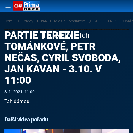
Domů
Pořady
PARTIE Terezie Tománkové
PARTIE TEREZIE TOMÁNKO
PARTIE TEREZIE
Failed to fetch
TOMÁNKOVÉ, PETR
NEČAS, CYRIL SVOBODA,
JAN KAVAN - 3.10. V
11:00
3. říj 2021, 11:00
Tah dámou!
Další videa pořadu