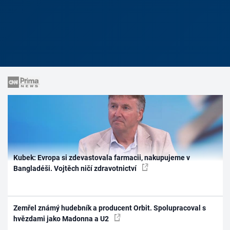
Kubek: Evropa si zdevastovala farmacii, nakupujeme v
Bangladéši. Vojtěch ničí zdravotnictví
Zemřel známý hudebník a producent Orbit. Spolupracoval s
hvězdami jako Madonna a U2