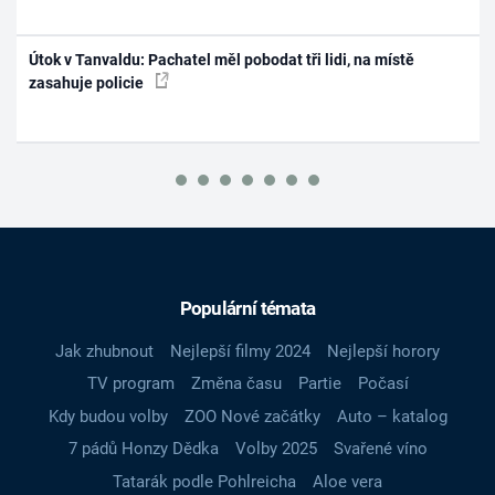
Útok v Tanvaldu: Pachatel měl pobodat tři lidi, na místě
zasahuje policie
Populární témata
Jak zhubnout
Nejlepší filmy 2024
Nejlepší horory
TV program
Změna času
Partie
Počasí
Kdy budou volby
ZOO Nové začátky
Auto – katalog
7 pádů Honzy Dědka
Volby 2025
Svařené víno
Tatarák podle Pohlreicha
Aloe vera