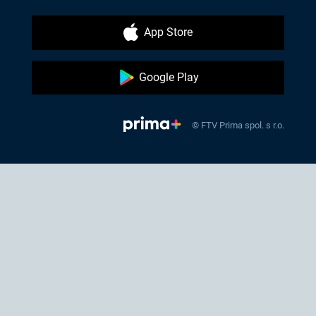
App Store
Google Play
© FTV Prima spol. s r.o.