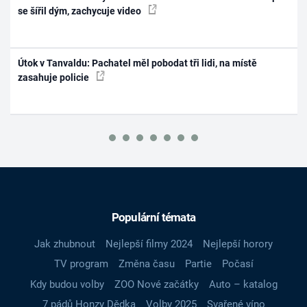
se šířil dým, zachycuje video
Útok v Tanvaldu: Pachatel měl pobodat tři lidi, na místě
zasahuje policie
Populární témata
Jak zhubnout
Nejlepší filmy 2024
Nejlepší horory
TV program
Změna času
Partie
Počasí
Kdy budou volby
ZOO Nové začátky
Auto – katalog
7 pádů Honzy Dědka
Volby 2025
Svařené víno