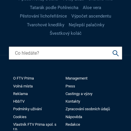
Tatarák podle Pohlreicha
Aloe vera
Pěstování lichořeřišnice
Výpočet ascendentu
Tvarohové knedlíky
Nejlepší palačinky
Švestkový koláč
O FTV Prima
Management
Volná místa
Press
Reklama
Castingy a výzvy
HbbTV
Kontakty
Podmínky užívání
Zpracování osobních údajů
Cookies
Nápověda
Vlastník FTV Prima spol. s
Redakce
r.o.