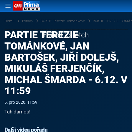
Domů
Pořady
PARTIE Terezie Tománkové
PARTIE TEREZIE TOMÁNKOV
PARTIE TEREZIE
Failed to fetch
TOMÁNKOVÉ, JAN
BARTOŠEK, JIŘÍ DOLEJŠ,
MIKULÁŠ FERJENČÍK,
MICHAL ŠMARDA - 6.12. V
11:59
6. pro 2020, 11:59
Tah dámou!
Další videa pořadu