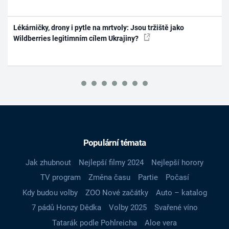
Lékárničky, drony i pytle na mrtvoly: Jsou tržiště jako
Wildberries legitimním cílem Ukrajiny?
Populární témata
Jak zhubnout
Nejlepší filmy 2024
Nejlepší horory
TV program
Změna času
Partie
Počasí
Kdy budou volby
ZOO Nové začátky
Auto – katalog
7 pádů Honzy Dědka
Volby 2025
Svařené víno
Tatarák podle Pohlreicha
Aloe vera