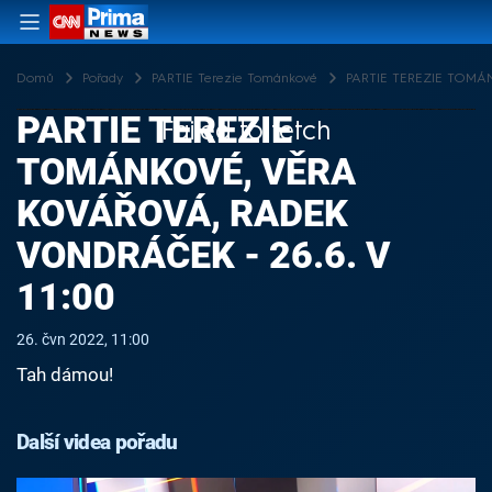
Domů
Pořady
PARTIE Terezie Tománkové
PARTIE TEREZIE TOMÁNK
PARTIE TEREZIE
Failed to fetch
TOMÁNKOVÉ, VĚRA
KOVÁŘOVÁ, RADEK
VONDRÁČEK - 26.6. V
11:00
26. čvn 2022, 11:00
Tah dámou!
Další videa pořadu