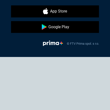
App Store
Google Play
© FTV Prima spol. s r.o.