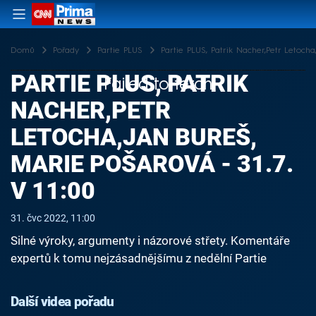
Domů
Pořady
Partie PLUS
Partie PLUS, Patrik Nacher,Petr Letocha,
PARTIE PLUS, PATRIK
Failed to fetch
NACHER,PETR
LETOCHA,JAN BUREŠ,
MARIE POŠAROVÁ - 31.7.
V 11:00
31. čvc 2022, 11:00
Silné výroky, argumenty i názorové střety. Komentáře
expertů k tomu nejzásadnějšímu z nedělní Partie
Další videa pořadu