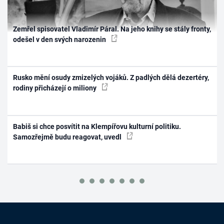
Zemřel spisovatel Vladimír Páral. Na jeho knihy se stály fronty,
odešel v den svých narozenin
Rusko mění osudy zmizelých vojáků. Z padlých dělá dezertéry,
rodiny přicházejí o miliony
Babiš si chce posvítit na Klempířovu kulturní politiku.
Samozřejmě budu reagovat, uvedl