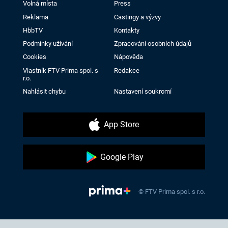
Volná místa
Press
Reklama
Castingy a výzvy
HbbTV
Kontakty
Podmínky užívání
Zpracování osobních údajů
Cookies
Nápověda
Vlastník FTV Prima spol. s
Redakce
r.o.
Nahlásit chybu
Nastavení soukromí
App Store
Google Play
© FTV Prima spol. s r.o.