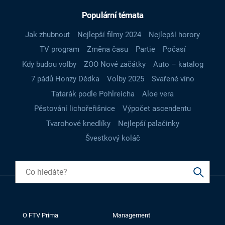
Populární témata
Jak zhubnout
Nejlepší filmy 2024
Nejlepší horory
TV program
Změna času
Partie
Počasí
Kdy budou volby
ZOO Nové začátky
Auto – katalog
7 pádů Honzy Dědka
Volby 2025
Svařené víno
Tatarák podle Pohlreicha
Aloe vera
Pěstování lichořeřišnice
Výpočet ascendentu
Tvarohové knedlíky
Nejlepší palačinky
Švestkový koláč
O FTV Prima
Management