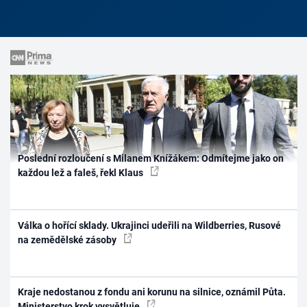
Poslední rozloučení s Milanem Knížákem: Odmítejme jako on
každou lež a faleš, řekl Klaus
Válka o hořící sklady. Ukrajinci udeřili na Wildberries, Rusové
na zemědělské zásoby
Kraje nedostanou z fondu ani korunu na silnice, oznámil Půta.
Ministerstvo krok vysvětluje