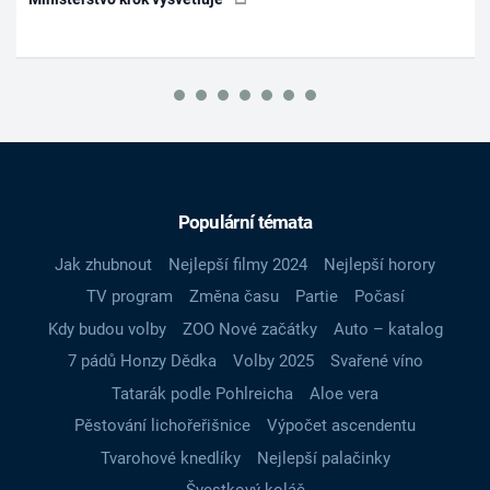
Populární témata
Jak zhubnout
Nejlepší filmy 2024
Nejlepší horory
TV program
Změna času
Partie
Počasí
Kdy budou volby
ZOO Nové začátky
Auto – katalog
7 pádů Honzy Dědka
Volby 2025
Svařené víno
Tatarák podle Pohlreicha
Aloe vera
Pěstování lichořeřišnice
Výpočet ascendentu
Tvarohové knedlíky
Nejlepší palačinky