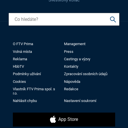
Švestkový koláč
O FTV Prima
Management
Volná místa
Press
Reklama
Castingy a výzvy
HbbTV
Kontakty
Podmínky užívání
Zpracování osobních údajů
Cookies
Nápověda
Vlastník FTV Prima spol. s
Redakce
r.o.
Nahlásit chybu
Nastavení soukromí
App Store