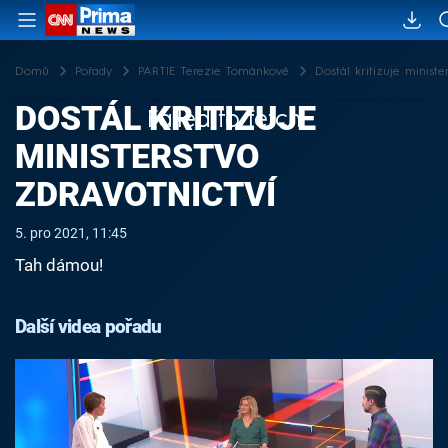
Domů
Pořady
PARTIE Terezie Tománkové
Dostál kritizuje ministe
DOSTÁL KRITIZUJE
Failed to fetch
MINISTERSTVO
ZDRAVOTNICTVÍ
5. pro 2021, 11:45
Tah dámou!
Další videa pořadu