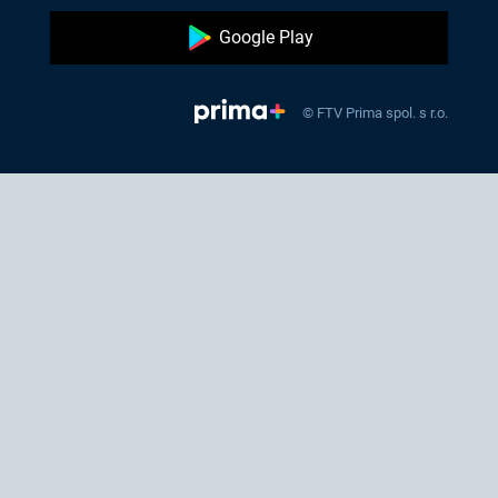
Google Play
© FTV Prima spol. s r.o.