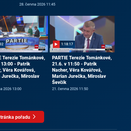
28. června 2026 11:45
32
1:18:17
 Terezie Tománkové,
PARTIE Terezie Tománkové,
 13:00 - Patrik
21.6. v 11:50 - Patrik
, Věra Kovářová,
Nacher, Věra Kovářová,
 Jurečka, Miroslav
Marian Jurečka, Miroslav
Ševčík
na 2026 13:00
21. června 2026 11:50
tránka pořadu