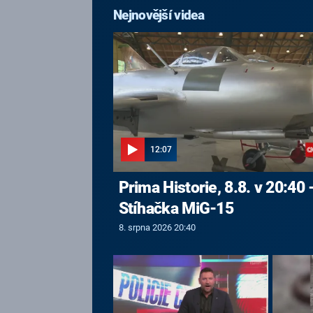
Nejnovější videa
12:07
Prima Historie, 8.8. v 20:40 
Stíhačka MiG-15
8. srpna 2026 20:40