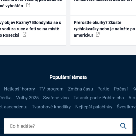
mě vyhoštěn
vý objev Kazmy? Blondýnka se s
Přerostlé okurky? Zkuste
 vodí za ruce a fotí se na místě
rychlokvašky nebo je naložte po
ko Rosecká
americku!
Populární témata
Nejlepší horory
TV program
Změna času
Partie
Počasí
K
Dědka
Volby 2025
Svařené víno
Tatarák podle Pohlreicha
Alo
t ascendentu
Tvarohové knedlíky
Nejlepší palačinky
Švestkov