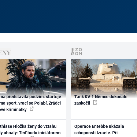
ma představila podzim: startuje
Tank KV-1 Němce dokonale
ma sport, vrací se Polabí, Zrádci
zaskočil
ové kriminálky
thiase Hložka ženy do vztahu
Operace Entebbe ukázala
dy uhnaly: Teď budu iniciátorem
schopnosti Izraele. Při