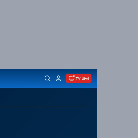
TV živě