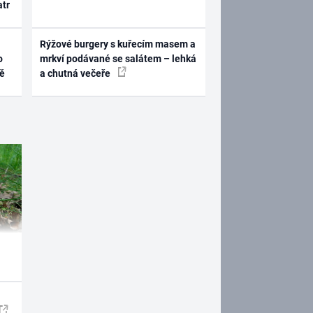
atr
Rýžové burgery s kuřecím masem a
o
mrkví podávané se salátem – lehká
ně
a chutná večeře