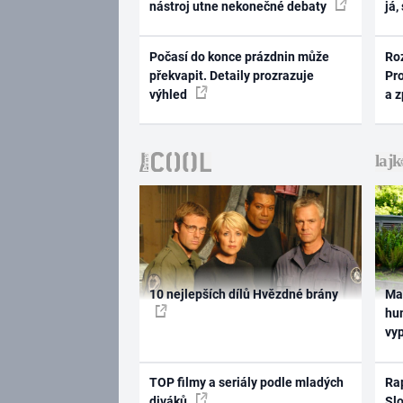
nástroj utne nekonečné debaty
já,
Počasí do konce prázdnin může
Ro
překvapit. Detaily prozrazuje
Pr
výhled
a 
10 nejlepších dílů Hvězdné brány
Ma
hum
vy
TOP filmy a seriály podle mladých
Rap
diváků
Slo