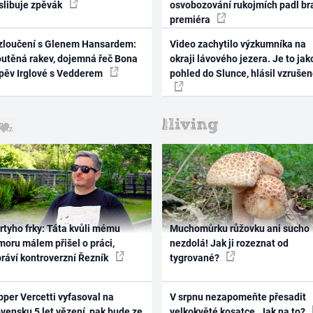
 slibuje zpěvák
osvobozování rukojmích padl br
premiéra
zloučení s Glenem Hansardem:
Video zachytilo výzkumníka na
outěná rakev, dojemná řeč Bona
okraji lávového jezera. Je to jak
zpěv Irglové s Vedderem
pohled do Slunce, hlásil vzruše
rtyho frky: Táta kvůli mému
Muchomůrku růžovku ani sucho
oru málem přišel o práci,
nezdolá! Jak ji rozeznat od
práví kontroverzní Řezník
tygrované?
per Vercetti vyfasoval na
V srpnu nezapomeňte přesadit
vensku 5 let vězení, pak bude ze
velkokvěté kosatce. Jak na to?