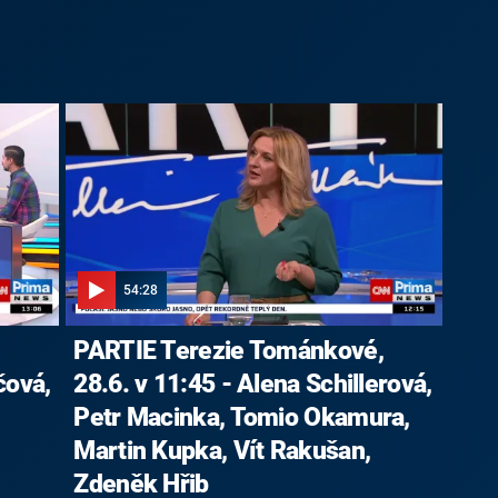
54:28
,
PARTIE Terezie Tománkové,
čová,
28.6. v 11:45 - Alena Schillerová,
Petr Macinka, Tomio Okamura,
Martin Kupka, Vít Rakušan,
Zdeněk Hřib