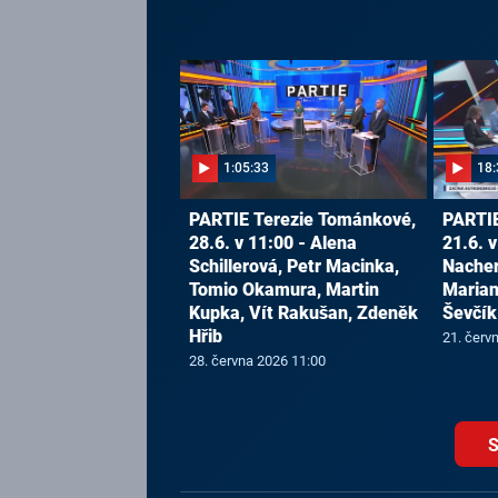
1:05:33
18:
PARTIE Terezie Tománkové,
PARTIE
28.6. v 11:00 - Alena
21.6. v
Schillerová, Petr Macinka,
Nacher
Tomio Okamura, Martin
Marian
Kupka, Vít Rakušan, Zdeněk
Ševčík
Hřib
21. červ
28. června 2026 11:00
S