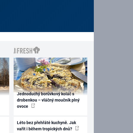
Jednoduchý borůvkový koláč s
drobenkou – vláčný moučník plný
ovoce
Léto bez přehřáté kuchyně. Jak
vařit i během tropických dnů?