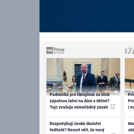
Podmínka pro Ukrajince za útok
Pri
zápalnou lahví na dům s dětmi?
Pri
Tejc zvažuje mimořádný zásah
i n
Rozpohybují české školství
Ma
ředitelé? Resort věří, že nový
vž