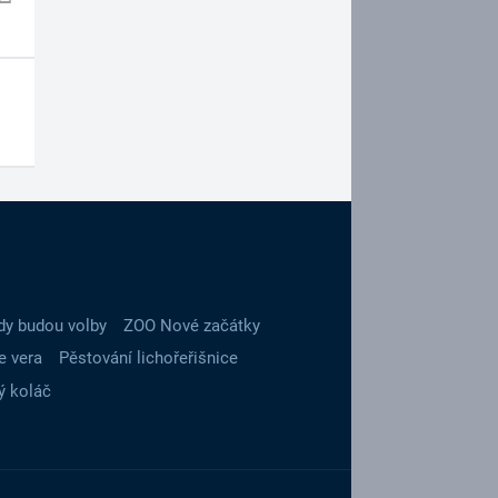
dy budou volby
ZOO Nové začátky
e vera
Pěstování lichořeřišnice
ý koláč