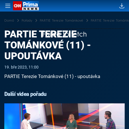
Domů
Pořady
PARTIE Terezie Tománkové
PARTIE Terezie Tománko
PARTIE TEREZIE
Failed to fetch
TOMÁNKOVÉ (11) -
UPOUTÁVKA
19. bře 2023, 11:00
PARTIE Terezie Tománkové (11) - upoutávka
Další videa pořadu