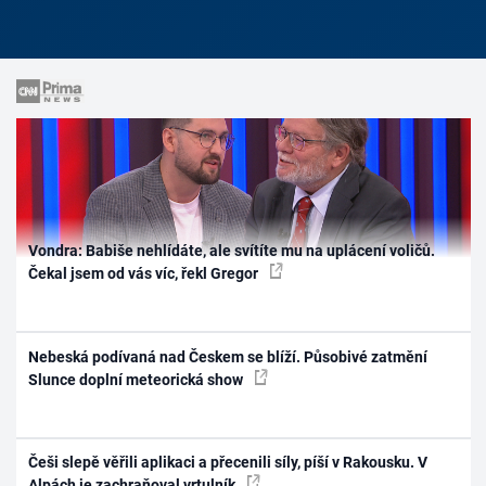
Vondra: Babiše nehlídáte, ale svítíte mu na uplácení voličů.
Čekal jsem od vás víc, řekl Gregor
Nebeská podívaná nad Českem se blíží. Působivé zatmění
Slunce doplní meteorická show
Češi slepě věřili aplikaci a přecenili síly, píší v Rakousku. V
Alpách je zachraňoval vrtulník