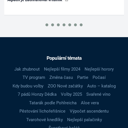
Populární témata
Jak zhubnout
Nejlepší filmy 2024
Nejlepší horory
TV program
Změna času
Partie
Počasí
Kdy budou volby
ZOO Nové začátky
Auto – katalog
7 pádů Honzy Dědka
Volby 2025
Svařené víno
Tatarák podle Pohlreicha
Aloe vera
Pěstování lichořeřišnice
Výpočet ascendentu
Tvarohové knedlíky
Nejlepší palačinky