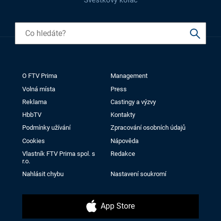
Švestkový koláč
O FTV Prima
Management
Volná místa
Press
Reklama
Castingy a výzvy
HbbTV
Kontakty
Podmínky užívání
Zpracování osobních údajů
Cookies
Nápověda
Vlastník FTV Prima spol. s
Redakce
r.o.
Nahlásit chybu
Nastavení soukromí
App Store