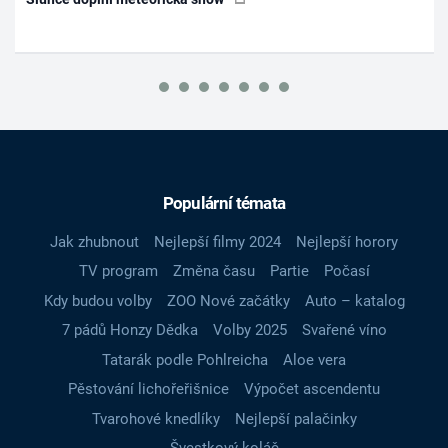
Populární témata
Jak zhubnout
Nejlepší filmy 2024
Nejlepší horory
TV program
Změna času
Partie
Počasí
Kdy budou volby
ZOO Nové začátky
Auto – katalog
7 pádů Honzy Dědka
Volby 2025
Svařené víno
Tatarák podle Pohlreicha
Aloe vera
Pěstování lichořeřišnice
Výpočet ascendentu
Tvarohové knedlíky
Nejlepší palačinky