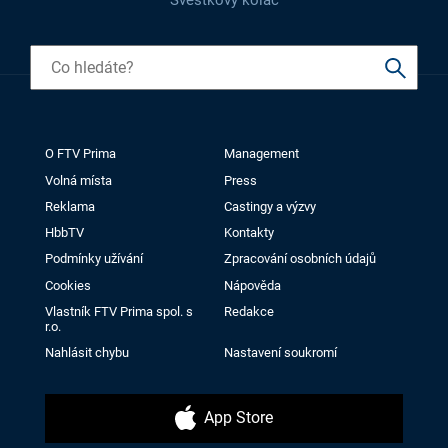
Švestkový koláč
O FTV Prima
Management
Volná místa
Press
Reklama
Castingy a výzvy
HbbTV
Kontakty
Podmínky užívání
Zpracování osobních údajů
Cookies
Nápověda
Vlastník FTV Prima spol. s
Redakce
r.o.
Nahlásit chybu
Nastavení soukromí
App Store