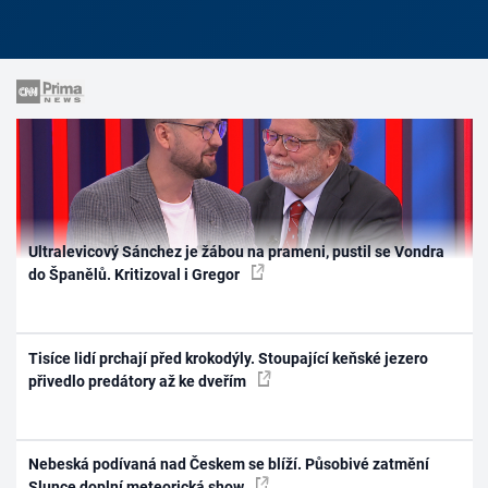
Ultralevicový Sánchez je žábou na prameni, pustil se Vondra
do Španělů. Kritizoval i Gregor
Tisíce lidí prchají před krokodýly. Stoupající keňské jezero
přivedlo predátory až ke dveřím
Nebeská podívaná nad Českem se blíží. Působivé zatmění
Slunce doplní meteorická show