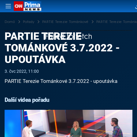
Domů
Pořady
PARTIE Terezie Tománkové
PARTIE Terezie Tománko
PARTIE TEREZIE
Failed to fetch
TOMÁNKOVÉ 3.7.2022 -
UPOUTÁVKA
3. čvc 2022, 11:00
PARTIE Terezie Tománkové 3.7.2022 - upoutávka
Další videa pořadu