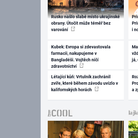
Rusko našlo slabé místo ukrajinské
Pri
obrany. Útočit může téměř bez
Pri
varování
i n
Kubek: Evropa si zdevastovala
Ma
farmacii, nakupujeme v
vž
Bangladéši. Vojtěch ničí
já,
zdravotnictví
Létající kůň: Vrtulník zachránil
Ro
zvíře, které během závodu uvízlo v
Pr
kalifornských horách
a 