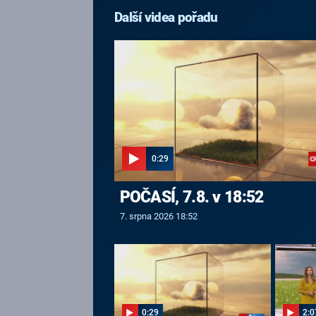
Další videa pořadu
0:29
POČASÍ, 7.8. v 18:52
7. srpna 2026 18:52
0:29
2:0