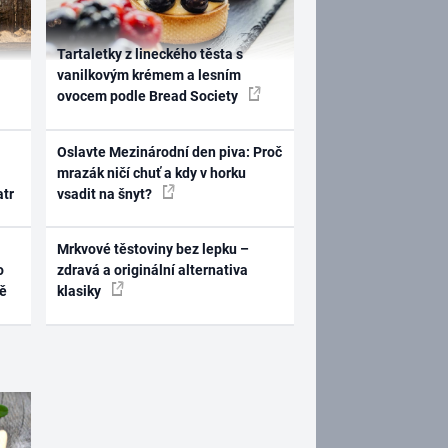
Tartaletky z lineckého těsta s
vanilkovým krémem a lesním
ovocem podle Bread Society
Oslavte Mezinárodní den piva: Proč
mrazák ničí chuť a kdy v horku
atr
vsadit na šnyt?
Mrkvové těstoviny bez lepku –
o
zdravá a originální alternativa
ně
klasiky