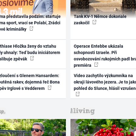
ma představila podzim: startuje
Tank KV-1 Němce dokonale
ma sport, vrací se Polabí, Zrádci
zaskočil
ové kriminálky
thiase Hložka ženy do vztahu
Operace Entebbe ukázala
dy uhnaly: Teď budu iniciátorem
schopnosti Izraele. Při
 slibuje zpěvák
osvobozování rukojmích padl br
premiéra
zloučení s Glenem Hansardem:
Video zachytilo výzkumníka na
outěná rakev, dojemná řeč Bona
okraji lávového jezera. Je to jak
zpěv Irglové s Vedderem
pohled do Slunce, hlásil vzruše