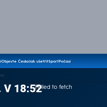
í
Objevte Česko
Jak ušetřit
Sport
Počasí
8:52
 V 18:52
Failed to fetch