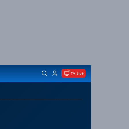
TV živě