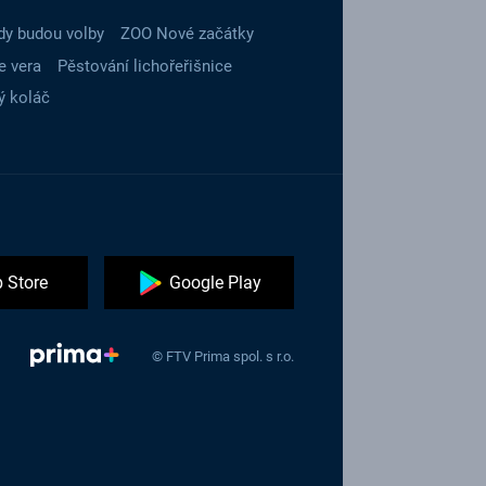
dy budou volby
ZOO Nové začátky
e vera
Pěstování lichořeřišnice
ý koláč
 Store
Google Play
© FTV Prima spol. s r.o.