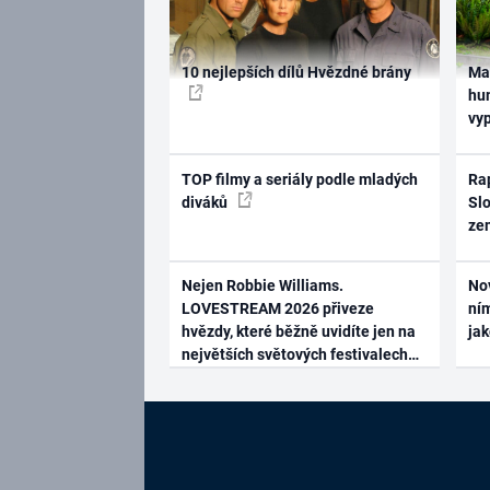
10 nejlepších dílů Hvězdné brány
Ma
hum
vy
TOP filmy a seriály podle mladých
Rap
diváků
Slo
ze
Nejen Robbie Williams.
No
LOVESTREAM 2026 přiveze
ním
hvězdy, které běžně uvidíte jen na
ja
největších světových festivalech