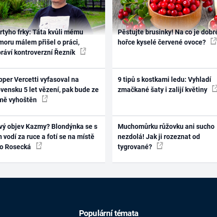
rtyho frky: Táta kvůli mému
Pěstujte brusinky! Na co je dobr
oru málem přišel o práci,
hořce kyselé červené ovoce?
práví kontroverzní Řezník
per Vercetti vyfasoval na
9 tipů s kostkami ledu: Vyhladí
vensku 5 let vězení, pak bude ze
zmačkané šaty i zalijí květiny
mě vyhoštěn
vý objev Kazmy? Blondýnka se s
Muchomůrku růžovku ani sucho
 vodí za ruce a fotí se na místě
nezdolá! Jak ji rozeznat od
ko Rosecká
tygrované?
Populární témata