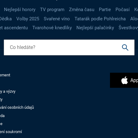
Nejlepší horory
TV program
Změna času
Partie
Počasí
K
Dědka
Volby 2025
Svařené víno
Tatarák podle Pohlreicha
Alo
t ascendentu
Tvarohové knedlíky
Nejlepší palačinky
Švestkov
ement
App
y a výzvy
ty
vání osobních údajů
ěda
ce
ení soukromí