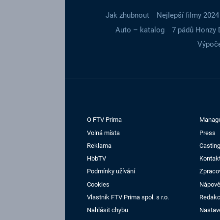
Jak zhubnout
Nejlepší filmy 2024
Auto – katalog
7 pádů Honzy 
Výpoče
O FTV Prima
Manag
Volná místa
Press
Reklama
Casting
HbbTV
Kontak
Podmínky užívání
Zpraco
Cookies
Nápov
Vlastník FTV Prima spol. s r.o.
Redak
Nahlásit chybu
Nastav