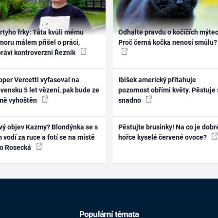
rtyho frky: Táta kvůli mému
Odhalte pravdu o kočičích mýtec
oru málem přišel o práci,
Proč černá kočka nenosí smůlu?
práví kontroverzní Řezník
per Vercetti vyfasoval na
Ibišek americký přitahuje
vensku 5 let vězení, pak bude ze
pozornost obřími květy. Pěstuje 
mě vyhoštěn
snadno
vý objev Kazmy? Blondýnka se s
Pěstujte brusinky! Na co je dobr
 vodí za ruce a fotí se na místě
hořce kyselé červené ovoce?
ko Rosecká
Populární témata