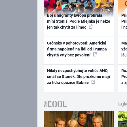
Boj s migranty Evropa prohrála,
Pri
míní Stoniš. Podle Mlejnka je nelze
Pri
jen tak chytit za límec
i n
Grónsko v pohotovosti: Americká
Ma
firma napojená na lidi od Trumpa
vž
chystá vrty bez povolení
já,
Nikdy nezpochybňujte voliče ANO,
Ro
smál se Staněk. Dle průzkumu mají
Pr
za lídra opozice Babiše
a 