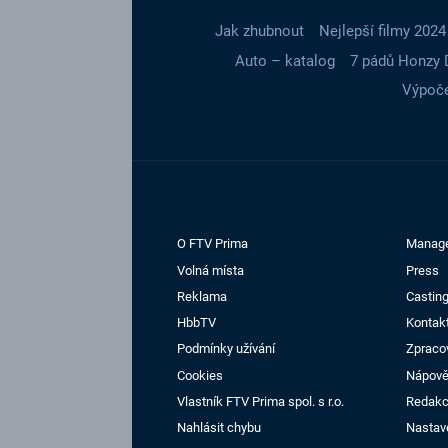
Jak zhubnout
Nejlepší filmy 2024
Auto – katalog
7 pádů Honzy 
Výpoče
O FTV Prima
Manag
Volná místa
Press
Reklama
Casting
HbbTV
Kontak
Podmínky užívání
Zpraco
Cookies
Nápov
Vlastník FTV Prima spol. s r.o.
Redak
Nahlásit chybu
Nastav