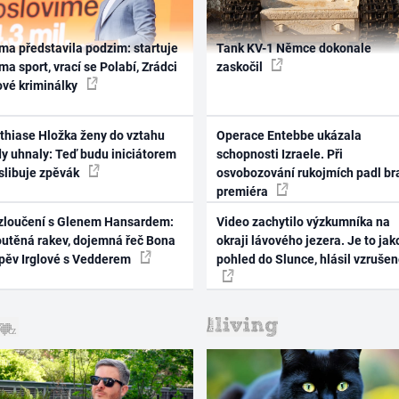
ma představila podzim: startuje
Tank KV-1 Němce dokonale
ma sport, vrací se Polabí, Zrádci
zaskočil
ové kriminálky
thiase Hložka ženy do vztahu
Operace Entebbe ukázala
dy uhnaly: Teď budu iniciátorem
schopnosti Izraele. Při
 slibuje zpěvák
osvobozování rukojmích padl br
premiéra
zloučení s Glenem Hansardem:
Video zachytilo výzkumníka na
outěná rakev, dojemná řeč Bona
okraji lávového jezera. Je to jak
zpěv Irglové s Vedderem
pohled do Slunce, hlásil vzruše