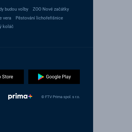
dy budou volby
ZOO Nové začátky
e vera
Pěstování lichořeřišnice
ý koláč
 Store
Google Play
© FTV Prima spol. s r.o.