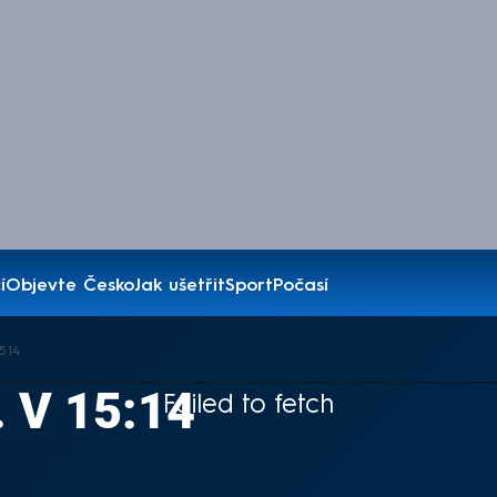
í
Objevte Česko
Jak ušetřit
Sport
Počasí
5:14
 V 15:14
Failed to fetch