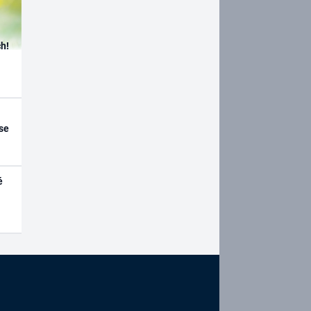
h!
se
é