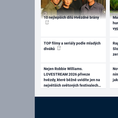
10 nejlepších dílů Hvězdné brány
Ma
hum
vy
TOP filmy a seriály podle mladých
Rap
diváků
Slo
ze
Nejen Robbie Williams.
No
LOVESTREAM 2026 přiveze
ním
hvězdy, které běžně uvidíte jen na
ja
největších světových festivalech