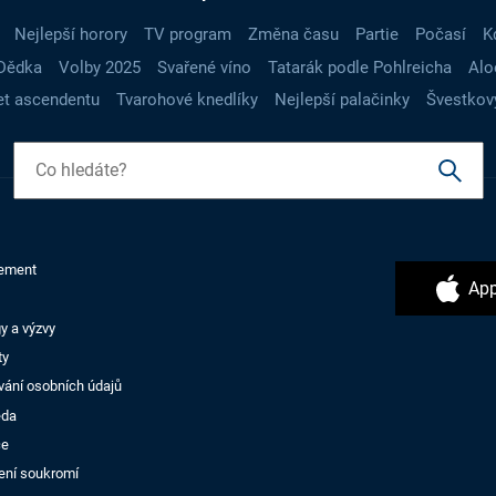
Nejlepší horory
TV program
Změna času
Partie
Počasí
K
Dědka
Volby 2025
Svařené víno
Tatarák podle Pohlreicha
Alo
t ascendentu
Tvarohové knedlíky
Nejlepší palačinky
Švestkov
ement
App
y a výzvy
ty
vání osobních údajů
ěda
ce
ení soukromí