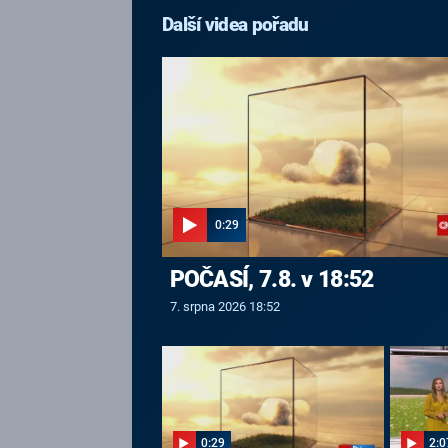
Další videa pořadu
0:29
POČASÍ, 7.8. v 18:52
7. srpna 2026 18:52
0:29
2:0