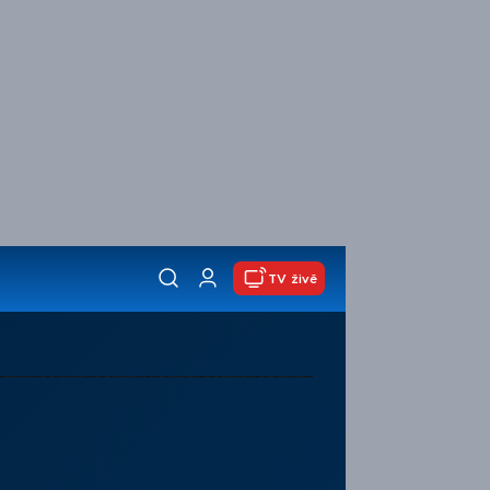
TV živě