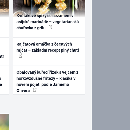
Květákové špízy se sezamem v
asijské marinádě – vegetariánská
chuťovka z grilu
Rajčatová omáčka z čerstvých
rajčat – základní recept plný chuti
atr
Obalovaný kuřecí řízek s vejcem z
o
horkovzdušné fritézy – klasika v
ně
novém pojetí podle Jamieho
Olivera