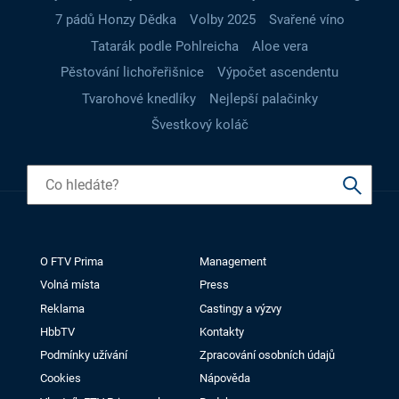
7 pádů Honzy Dědka
Volby 2025
Svařené víno
Tatarák podle Pohlreicha
Aloe vera
Pěstování lichořeřišnice
Výpočet ascendentu
Tvarohové knedlíky
Nejlepší palačinky
Švestkový koláč
O FTV Prima
Management
Volná místa
Press
Reklama
Castingy a výzvy
HbbTV
Kontakty
Podmínky užívání
Zpracování osobních údajů
Cookies
Nápověda