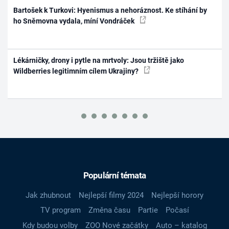
Bartošek k Turkovi: Hyenismus a nehoráznost. Ke stíhání by
ho Sněmovna vydala, míní Vondráček
Lékárničky, drony i pytle na mrtvoly: Jsou tržiště jako
Wildberries legitimním cílem Ukrajiny?
Populární témata
Jak zhubnout
Nejlepší filmy 2024
Nejlepší horory
TV program
Změna času
Partie
Počasí
Kdy budou volby
ZOO Nové začátky
Auto – katalog