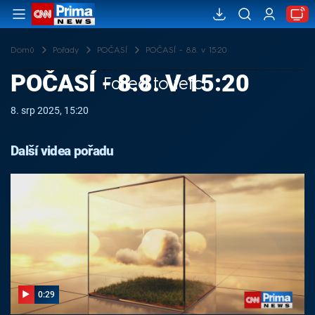
Domů
Pořady
POČASÍ
POČASÍ - 8.8. v 15:20
POČASÍ - 8.8. V 15:20
Failed to fetch
8. srp 2025, 15:20
Další videa pořadu
0:29