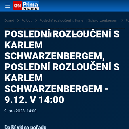
Domů
Pořady
Poslední rozloučení s Karlem Schwarzenbergem
P
POSLEDNÍ ROZLOUČENÍ S
Failed to fetch
KARLEM
SCHWARZENBERGEM,
POSLEDNÍ ROZLOUČENÍ S
KARLEM
SCHWARZENBERGEM -
9.12. V 14:00
9. pro 2023, 14:00
Další videa pořadu