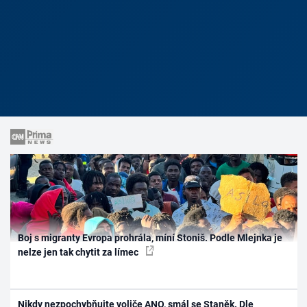
Boj s migranty Evropa prohrála, míní Stoniš. Podle Mlejnka je
nelze jen tak chytit za límec
Nikdy nezpochybňujte voliče ANO, smál se Staněk. Dle