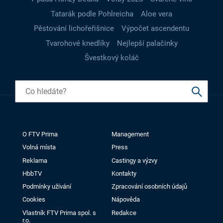
Tatarák podle Pohlreicha
Aloe vera
Pěstování lichořeřišnice
Výpočet ascendentu
Tvarohové knedlíky
Nejlepší palačinky
Švestkový koláč
O FTV Prima
Management
Volná místa
Press
Reklama
Castingy a výzvy
HbbTV
Kontakty
Podmínky užívání
Zpracování osobních údajů
Cookies
Nápověda
Vlastník FTV Prima spol. s
Redakce
r.o.