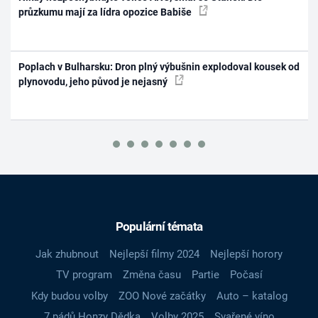
průzkumu mají za lídra opozice Babiše
Poplach v Bulharsku: Dron plný výbušnin explodoval kousek od
plynovodu, jeho původ je nejasný
Populární témata
Jak zhubnout
Nejlepší filmy 2024
Nejlepší horory
TV program
Změna času
Partie
Počasí
Kdy budou volby
ZOO Nové začátky
Auto – katalog
7 pádů Honzy Dědka
Volby 2025
Svařené víno