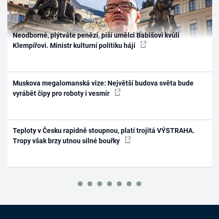
Neodborné, plýtváte penězi, píší umělci Babišovi kvůli
Klempířovi. Ministr kulturní politiku hájí
Muskova megalomanská vize: Největší budova světa bude
vyrábět čipy pro roboty i vesmír
Teploty v Česku rapidně stoupnou, platí trojitá VÝSTRAHA.
Tropy však brzy utnou silné bouřky