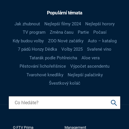
Populární témata
Jak zhubnout
Nejlepší filmy 2024
Nejlepší horory
TV program
Změna času
Partie
Počasí
Kdy budou volby
ZOO Nové začátky
Auto – katalog
7 pádů Honzy Dědka
Volby 2025
Svařené víno
Tatarák podle Pohlreicha
Aloe vera
Pěstování lichořeřišnice
Výpočet ascendentu
Tvarohové knedlíky
Nejlepší palačinky
Švestkový koláč
O FTV Prima
Management