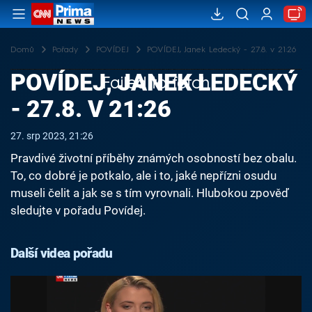
Domů
Pořady
POVÍDEJ
POVÍDEJ, Janek Ledecký - 27.8. v 21:26
POVÍDEJ, JANEK LEDECKÝ
Failed to fetch
- 27.8. V 21:26
27. srp 2023, 21:26
Pravdivé životní příběhy známých osobností bez obalu.
To, co dobré je potkalo, ale i to, jaké nepřízni osudu
museli čelit a jak se s tím vyrovnali. Hlubokou zpověď
sledujte v pořadu Povídej.
Další videa pořadu