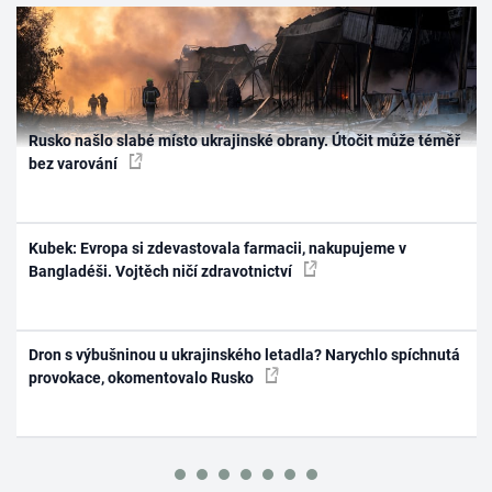
Rusko našlo slabé místo ukrajinské obrany. Útočit může téměř
bez varování
Kubek: Evropa si zdevastovala farmacii, nakupujeme v
Bangladéši. Vojtěch ničí zdravotnictví
Dron s výbušninou u ukrajinského letadla? Narychlo spíchnutá
provokace, okomentovalo Rusko