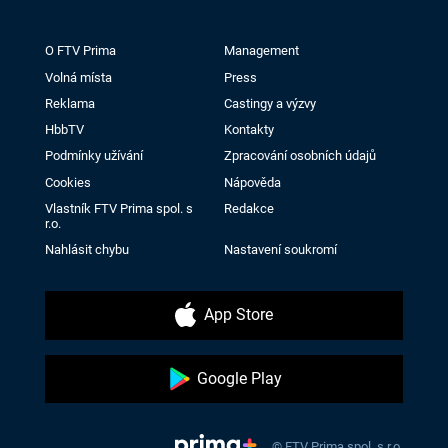
O FTV Prima
Management
Volná místa
Press
Reklama
Castingy a výzvy
HbbTV
Kontakty
Podmínky užívání
Zpracování osobních údajů
Cookies
Nápověda
Vlastník FTV Prima spol. s
Redakce
r.o.
Nahlásit chybu
Nastavení soukromí
App Store
Google Play
© FTV Prima spol. s r.o.