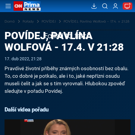
Domů
Pořady
POVÍDEJ
POVÍDEJ, Pavlína Wolfová - 17.4. v 21:28
POVÍDEJ, PAVLÍNA
Failed to fetch
WOLFOVÁ - 17.4. V 21:28
17. dub 2022, 21:28
Pravdivé životní příběhy známých osobností bez obalu.
To, co dobré je potkalo, ale i to, jaké nepřízni osudu
museli čelit a jak se s tím vyrovnali. Hlubokou zpověď
sledujte v pořadu Povídej.
Další videa pořadu