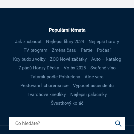
Populární témata
Jak zhubnout
Nejlepší filmy 2024
Nejlepší horory
TV program
Změna času
Partie
Počasí
Kdy budou volby
ZOO Nové začátky
Auto – katalog
7 pádů Honzy Dědka
Volby 2025
Svařené víno
Tatarák podle Pohlreicha
Aloe vera
Pěstování lichořeřišnice
Výpočet ascendentu
Tvarohové knedlíky
Nejlepší palačinky
Švestkový koláč