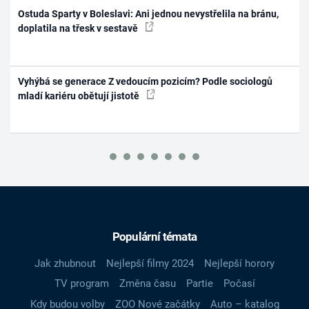
Ostuda Sparty v Boleslavi: Ani jednou nevystřelila na bránu,
doplatila na třesk v sestavě
Vyhýbá se generace Z vedoucím pozicím? Podle sociologů
mladí kariéru obětují jistotě
Populární témata
Jak zhubnout
Nejlepší filmy 2024
Nejlepší horory
TV program
Změna času
Partie
Počasí
Kdy budou volby
ZOO Nové začátky
Auto – katalog