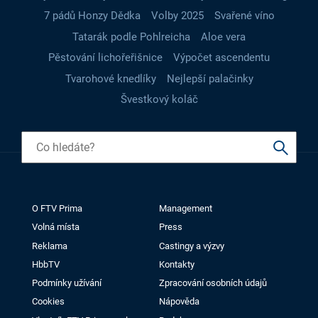
7 pádů Honzy Dědka
Volby 2025
Svařené víno
Tatarák podle Pohlreicha
Aloe vera
Pěstování lichořeřišnice
Výpočet ascendentu
Tvarohové knedlíky
Nejlepší palačinky
Švestkový koláč
O FTV Prima
Management
Volná místa
Press
Reklama
Castingy a výzvy
HbbTV
Kontakty
Podmínky užívání
Zpracování osobních údajů
Cookies
Nápověda