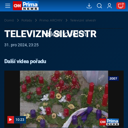
Domů
Pořady
Prima ARCHIV
Televizní silvestr
TELEVIZNÍ SILVESTR
Failed to fetch
31. pro 2024, 23:25
Další videa pořadu
10:23