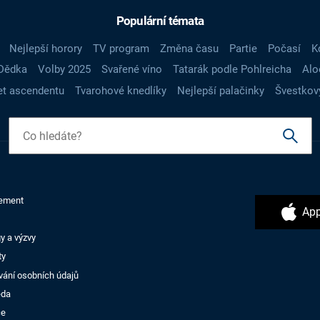
Populární témata
Nejlepší horory
TV program
Změna času
Partie
Počasí
K
Dědka
Volby 2025
Svařené víno
Tatarák podle Pohlreicha
Alo
t ascendentu
Tvarohové knedlíky
Nejlepší palačinky
Švestkov
ement
App
y a výzvy
ty
vání osobních údajů
ěda
ce