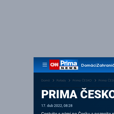
Domácí
Zahranič
Pořady
Domů
Pořady
Prima ČESKO
Prima ČESK
PRIMA ČESKO 
17. dub 2022, 08:28
Cestujte s námi po Česku a poznejte n