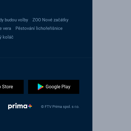
dy budou volby
ZOO Nové začátky
e vera
Pěstování lichořeřišnice
ý koláč
 Store
Google Play
© FTV Prima spol. s r.o.