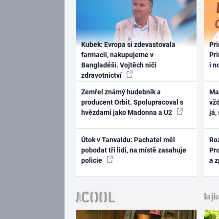
Kubek: Evropa si zdevastovala
Pri
farmacii, nakupujeme v
Pri
Bangladéši. Vojtěch ničí
i n
zdravotnictví
Zemřel známý hudebník a
Ma
producent Orbit. Spolupracoval s
vž
hvězdami jako Madonna a U2
já,
Útok v Tanvaldu: Pachatel měl
Ro
pobodat tři lidi, na místě zasahuje
Pr
policie
a 