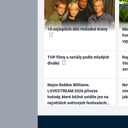
10 nejlepších dílů Hvězdné brány
Ma
hum
vy
TOP filmy a seriály podle mladých
Rap
diváků
Slo
ze
Nejen Robbie Williams.
No
LOVESTREAM 2026 přiveze
ním
hvězdy, které běžně uvidíte jen na
ja
největších světových festivalech