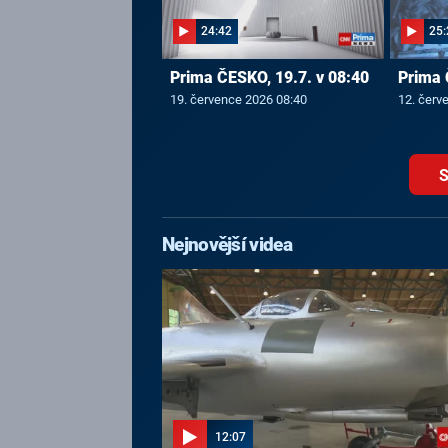
24:42
25:
Prima ČESKO, 19.7. v 08:40
Prima 
19. července 2026 08:40
12. červ
S
Nejnovější videa
12:07