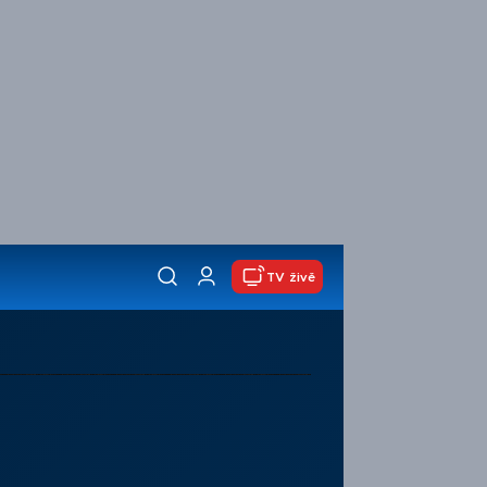
TV živě