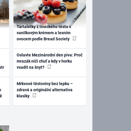
Tartaletky z lineckého těsta s
vanilkovým krémem a lesním
ovocem podle Bread Society
Oslavte Mezinárodní den piva: Proč
mrazák ničí chuť a kdy v horku
atr
vsadit na šnyt?
Mrkvové těstoviny bez lepku –
o
zdravá a originální alternativa
ně
klasiky