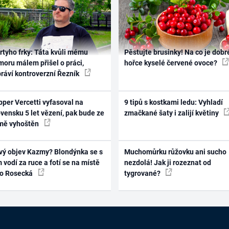
rtyho frky: Táta kvůli mému
Pěstujte brusinky! Na co je dobr
oru málem přišel o práci,
hořce kyselé červené ovoce?
práví kontroverzní Řezník
per Vercetti vyfasoval na
9 tipů s kostkami ledu: Vyhladí
vensku 5 let vězení, pak bude ze
zmačkané šaty i zalijí květiny
mě vyhoštěn
vý objev Kazmy? Blondýnka se s
Muchomůrku růžovku ani sucho
 vodí za ruce a fotí se na místě
nezdolá! Jak ji rozeznat od
ko Rosecká
tygrované?