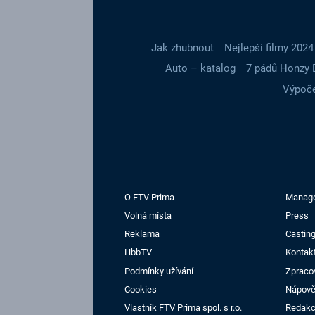
Jak zhubnout
Nejlepší filmy 2024
Auto – katalog
7 pádů Honzy 
Výpoče
O FTV Prima
Manag
Volná místa
Press
Reklama
Casting
HbbTV
Kontak
Podmínky užívání
Zpraco
Cookies
Nápov
Vlastník FTV Prima spol. s r.o.
Redak