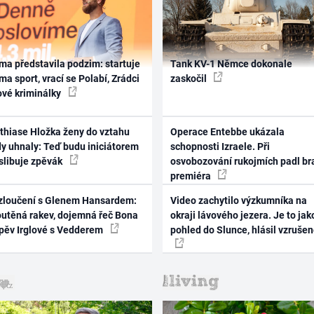
ma představila podzim: startuje
Tank KV-1 Němce dokonale
ma sport, vrací se Polabí, Zrádci
zaskočil
ové kriminálky
thiase Hložka ženy do vztahu
Operace Entebbe ukázala
dy uhnaly: Teď budu iniciátorem
schopnosti Izraele. Při
 slibuje zpěvák
osvobozování rukojmích padl br
premiéra
zloučení s Glenem Hansardem:
Video zachytilo výzkumníka na
outěná rakev, dojemná řeč Bona
okraji lávového jezera. Je to jak
zpěv Irglové s Vedderem
pohled do Slunce, hlásil vzruše