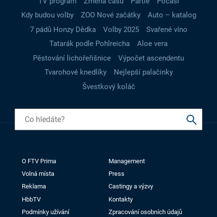
TV program
Změna času
Partie
Počasí
Kdy budou volby
ZOO Nové začátky
Auto – katalog
7 pádů Honzy Dědka
Volby 2025
Svařené víno
Tatarák podle Pohlreicha
Aloe vera
Pěstování lichořeřišnice
Výpočet ascendentu
Tvarohové knedlíky
Nejlepší palačinky
Švestkový koláč
O FTV Prima
Management
Volná místa
Press
Reklama
Castingy a výzvy
HbbTV
Kontakty
Podmínky užívání
Zpracování osobních údajů