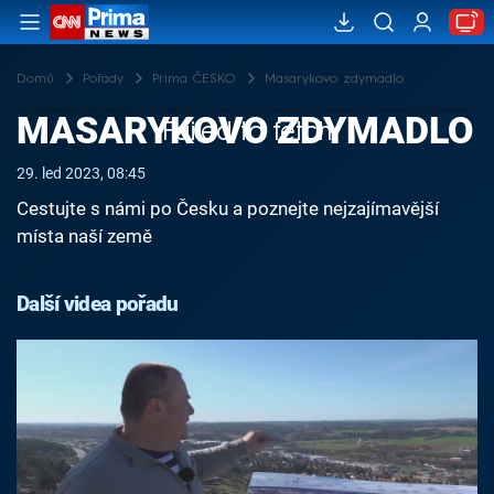
Domů
Pořady
Prima ČESKO
Masarykovo zdymadlo
MASARYKOVO ZDYMADLO
Failed to fetch
29. led 2023, 08:45
Cestujte s námi po Česku a poznejte nejzajímavější
místa naší země
Další videa pořadu