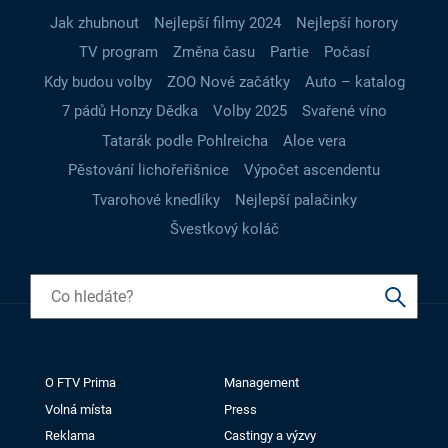
Jak zhubnout
Nejlepší filmy 2024
Nejlepší horory
TV program
Změna času
Partie
Počasí
Kdy budou volby
ZOO Nové začátky
Auto – katalog
7 pádů Honzy Dědka
Volby 2025
Svařené víno
Tatarák podle Pohlreicha
Aloe vera
Pěstování lichořeřišnice
Výpočet ascendentu
Tvarohové knedlíky
Nejlepší palačinky
Švestkový koláč
O FTV Prima
Management
Volná místa
Press
Reklama
Castingy a výzvy