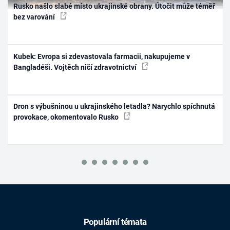
Rusko našlo slabé místo ukrajinské obrany. Útočit může téměř
bez varování
Kubek: Evropa si zdevastovala farmacii, nakupujeme v
Bangladéši. Vojtěch ničí zdravotnictví
Dron s výbušninou u ukrajinského letadla? Narychlo spíchnutá
provokace, okomentovalo Rusko
Populární témata