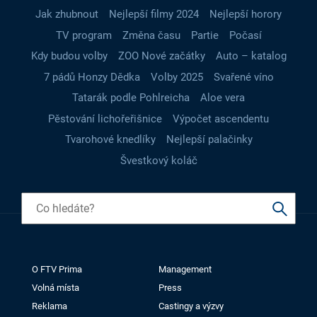
Jak zhubnout
Nejlepší filmy 2024
Nejlepší horory
TV program
Změna času
Partie
Počasí
Kdy budou volby
ZOO Nové začátky
Auto – katalog
7 pádů Honzy Dědka
Volby 2025
Svařené víno
Tatarák podle Pohlreicha
Aloe vera
Pěstování lichořeřišnice
Výpočet ascendentu
Tvarohové knedlíky
Nejlepší palačinky
Švestkový koláč
O FTV Prima
Management
Volná místa
Press
Reklama
Castingy a výzvy