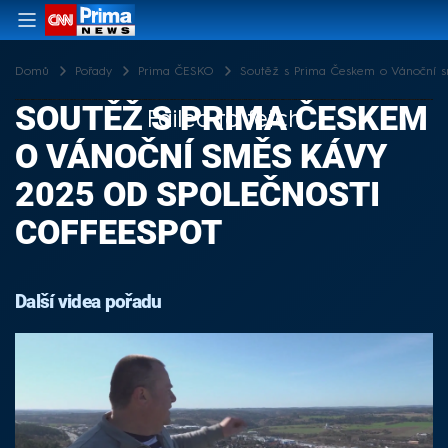
Domů
Pořady
Prima ČESKO
Soutěž s Prima Českem o Vánoční sm
SOUTĚŽ S PRIMA ČESKEM
Failed to fetch
O VÁNOČNÍ SMĚS KÁVY
2025 OD SPOLEČNOSTI
COFFEESPOT
Další videa pořadu