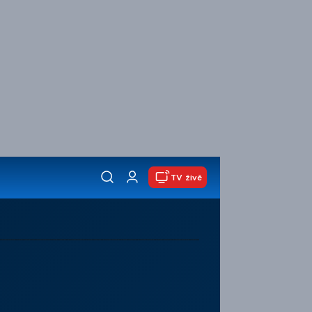
TV živě