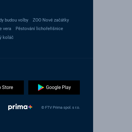
dy budou volby
ZOO Nové začátky
e vera
Pěstování lichořeřišnice
ý koláč
 Store
Google Play
© FTV Prima spol. s r.o.