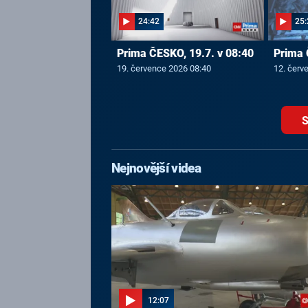
24:42
25:
Prima ČESKO, 19.7. v 08:40
Prima 
19. července 2026 08:40
12. červ
S
Nejnovější videa
12:07