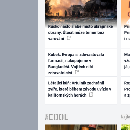
Rusko našlo slabé místo ukrajinské
Pri
obrany. Útočit může téměř bez
Pri
varování
i n
Kubek: Evropa si zdevastovala
Ma
farmacii, nakupujeme v
vž
Bangladéši. Vojtěch ničí
já,
zdravotnictví
Létající kůň: Vrtulník zachránil
Ro
zvíře, které během závodu uvízlo v
Pr
kalifornských horách
a 