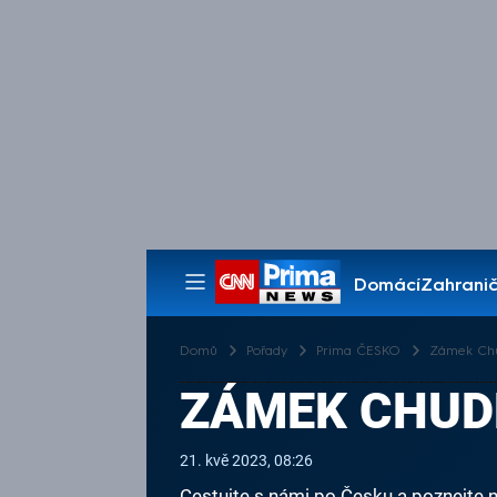
Domácí
Zahranič
Pořady
Domů
Pořady
Prima ČESKO
Zámek Ch
ZÁMEK CHUD
21. kvě 2023, 08:26
Cestujte s námi po Česku a poznejte n