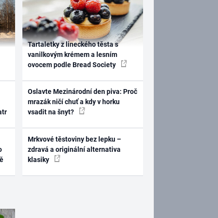
Tartaletky z lineckého těsta s
vanilkovým krémem a lesním
ovocem podle Bread Society
Oslavte Mezinárodní den piva: Proč
mrazák ničí chuť a kdy v horku
atr
vsadit na šnyt?
Mrkvové těstoviny bez lepku –
o
zdravá a originální alternativa
ně
klasiky