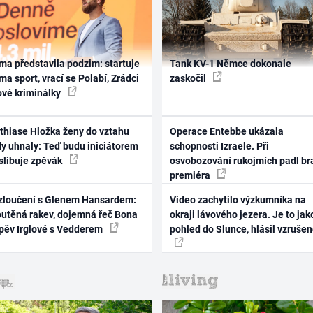
ma představila podzim: startuje
Tank KV-1 Němce dokonale
ma sport, vrací se Polabí, Zrádci
zaskočil
ové kriminálky
thiase Hložka ženy do vztahu
Operace Entebbe ukázala
dy uhnaly: Teď budu iniciátorem
schopnosti Izraele. Při
 slibuje zpěvák
osvobozování rukojmích padl br
premiéra
zloučení s Glenem Hansardem:
Video zachytilo výzkumníka na
outěná rakev, dojemná řeč Bona
okraji lávového jezera. Je to jak
zpěv Irglové s Vedderem
pohled do Slunce, hlásil vzruše