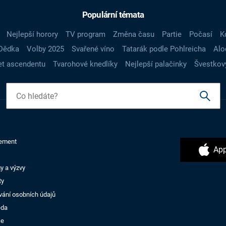
Populární témata
Nejlepší horory
TV program
Změna času
Partie
Počasí
K
Dědka
Volby 2025
Svařené víno
Tatarák podle Pohlreicha
Alo
t ascendentu
Tvarohové knedlíky
Nejlepší palačinky
Švestkov
ement
App
y a výzvy
ty
vání osobních údajů
ěda
ce