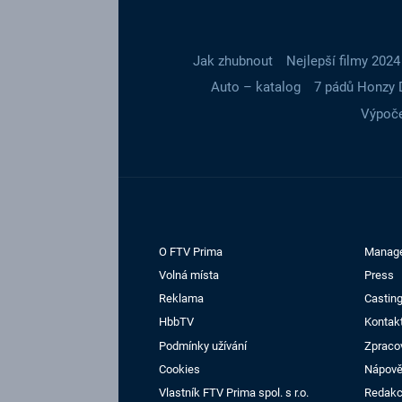
Jak zhubnout
Nejlepší filmy 2024
Auto – katalog
7 pádů Honzy 
Výpoče
O FTV Prima
Manag
Volná místa
Press
Reklama
Casting
HbbTV
Kontak
Podmínky užívání
Zpraco
Cookies
Nápov
Vlastník FTV Prima spol. s r.o.
Redak