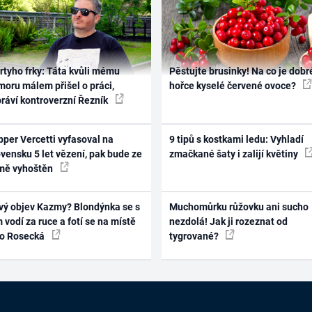
rtyho frky: Táta kvůli mému
Pěstujte brusinky! Na co je dobr
oru málem přišel o práci,
hořce kyselé červené ovoce?
práví kontroverzní Řezník
per Vercetti vyfasoval na
9 tipů s kostkami ledu: Vyhladí
vensku 5 let vězení, pak bude ze
zmačkané šaty i zalijí květiny
mě vyhoštěn
vý objev Kazmy? Blondýnka se s
Muchomůrku růžovku ani sucho
 vodí za ruce a fotí se na místě
nezdolá! Jak ji rozeznat od
ko Rosecká
tygrované?