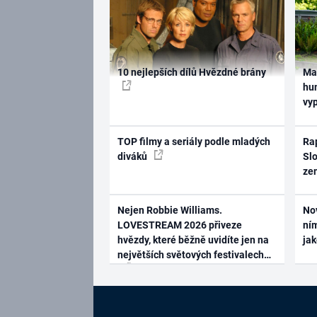
10 nejlepších dílů Hvězdné brány
Ma
hum
vy
TOP filmy a seriály podle mladých
Rap
diváků
Slo
ze
Nejen Robbie Williams.
No
LOVESTREAM 2026 přiveze
ním
hvězdy, které běžně uvidíte jen na
ja
největších světových festivalech