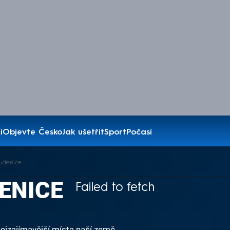
í
Objevte Česko
Jak ušetřit
Sport
Počasí
udenice
ENICE
Failed to fetch
ejzajímavější místa naší země