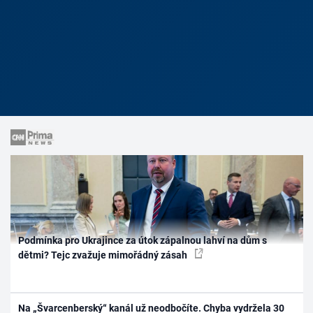
Podmínka pro Ukrajince za útok zápalnou lahví na dům s
dětmi? Tejc zvažuje mimořádný zásah
Na „Švarcenberský“ kanál už neodbočíte. Chyba vydržela 30