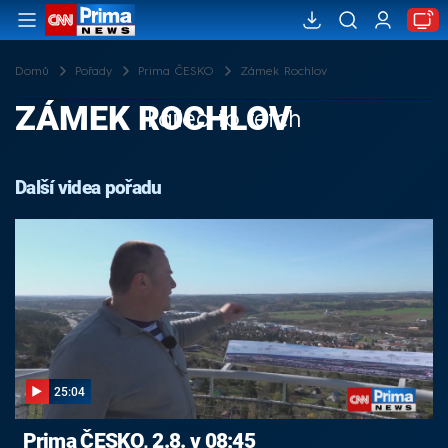
Domů
Pořady
Prima ČESKO
Zámek Rochlov
ZÁMEK ROCHLOV
Failed to fetch
Další videa pořadu
25:04
Prima ČESKO, 2.8. v 08:45