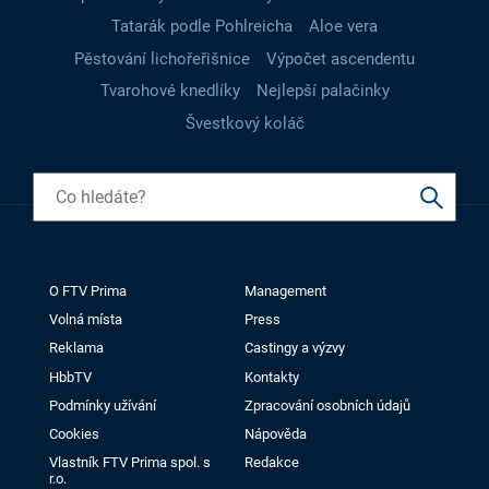
Tatarák podle Pohlreicha
Aloe vera
Pěstování lichořeřišnice
Výpočet ascendentu
Tvarohové knedlíky
Nejlepší palačinky
Švestkový koláč
O FTV Prima
Management
Volná místa
Press
Reklama
Castingy a výzvy
HbbTV
Kontakty
Podmínky užívání
Zpracování osobních údajů
Cookies
Nápověda
Vlastník FTV Prima spol. s
Redakce
r.o.