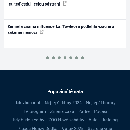
let, teď ceduli celou odstraní
Zemřela známá influencerka. Towleová podlehla vzácné a
zákeřné nemoci
Populární témata
Jak zhubnout
Nejlepší filmy 2024
Nejlepší horory
TV program
Změna času
Partie
Počasí
Kdy budou volby
ZOO Nové začátky
Auto – katalog
7 pádů Honzy Dědka
Volby 2025
Svařené víno