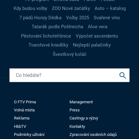
Kdy budou volby
ZOO Nové začátky
Auto – katalog
7 pádů Honzy Dědka
Volby 2025
Svařené víno
Tatarák podle Pohlreicha
Aloe vera
Pěstování lichořeřišnice
Výpočet ascendentu
Tvarohové knedlíky
Nejlepší palačinky
Švestkový koláč
O FTV Prima
Management
Volná místa
Press
Reklama
Castingy a výzvy
HbbTV
Kontakty
Podmínky užívání
Zpracování osobních údajů