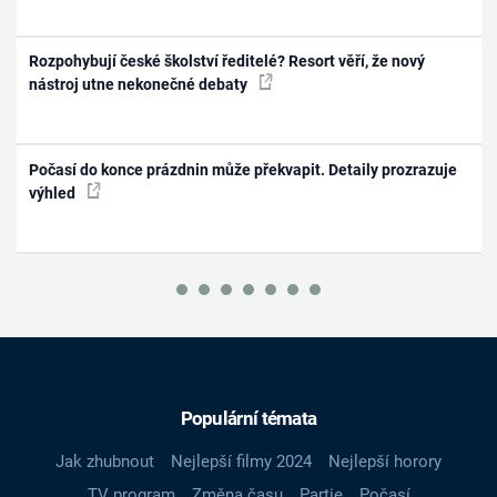
Rozpohybují české školství ředitelé? Resort věří, že nový
nástroj utne nekonečné debaty
Počasí do konce prázdnin může překvapit. Detaily prozrazuje
výhled
Populární témata
Jak zhubnout
Nejlepší filmy 2024
Nejlepší horory
TV program
Změna času
Partie
Počasí