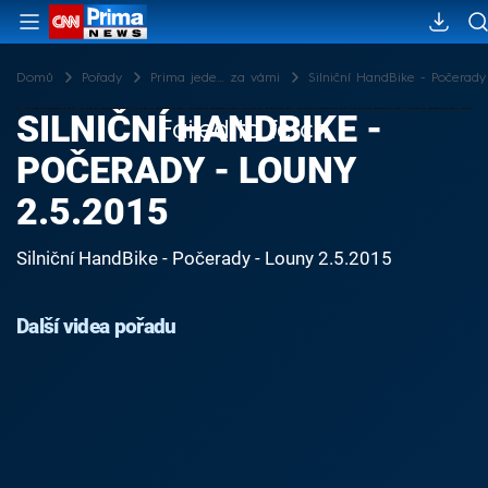
Domů
Pořady
Prima jede… za vámi
Silniční HandBike - Počerady 
SILNIČNÍ HANDBIKE -
Failed to fetch
POČERADY - LOUNY
2.5.2015
Silniční HandBike - Počerady - Louny 2.5.2015
Další videa pořadu