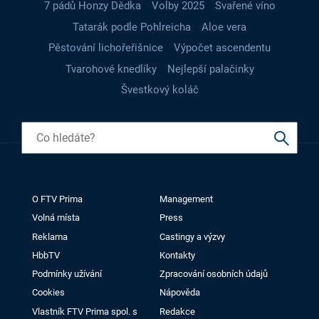
7 pádů Honzy Dědka
Volby 2025
Svařené víno
Tatarák podle Pohlreicha
Aloe vera
Pěstování lichořeřišnice
Výpočet ascendentu
Tvarohové knedlíky
Nejlepší palačinky
Švestkový koláč
O FTV Prima
Management
Volná místa
Press
Reklama
Castingy a výzvy
HbbTV
Kontakty
Podmínky užívání
Zpracování osobních údajů
Cookies
Nápověda
Vlastník FTV Prima spol. s
Redakce