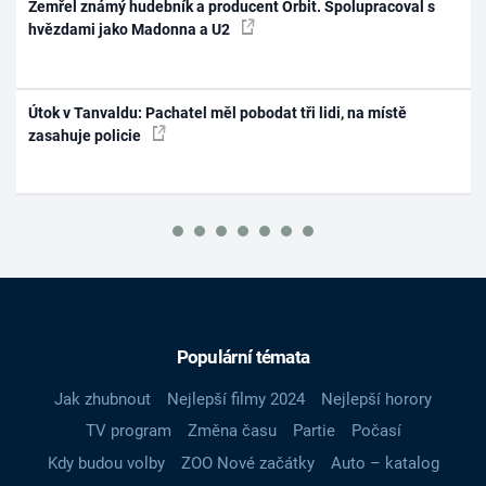
Zemřel známý hudebník a producent Orbit. Spolupracoval s
hvězdami jako Madonna a U2
Útok v Tanvaldu: Pachatel měl pobodat tři lidi, na místě
zasahuje policie
Populární témata
Jak zhubnout
Nejlepší filmy 2024
Nejlepší horory
TV program
Změna času
Partie
Počasí
Kdy budou volby
ZOO Nové začátky
Auto – katalog