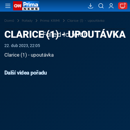
Domů
Pořady
Prima KRIMI
Clarice (1) - upoutávka
CLARICE (1) - UPOUTÁVKA
Failed to fetch
22. dub 2023, 22:05
Clarice (1) - upoutávka
Další videa pořadu