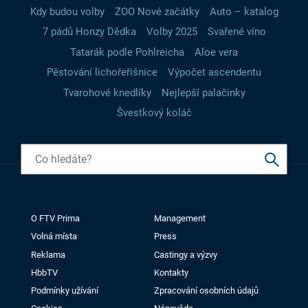
Kdy budou volby
ZOO Nové začátky
Auto – katalog
7 pádů Honzy Dědka
Volby 2025
Svařené víno
Tatarák podle Pohlreicha
Aloe vera
Pěstování lichořeřišnice
Výpočet ascendentu
Tvarohové knedlíky
Nejlepší palačinky
Švestkový koláč
O FTV Prima
Management
Volná místa
Press
Reklama
Castingy a výzvy
HbbTV
Kontakty
Podmínky užívání
Zpracování osobních údajů