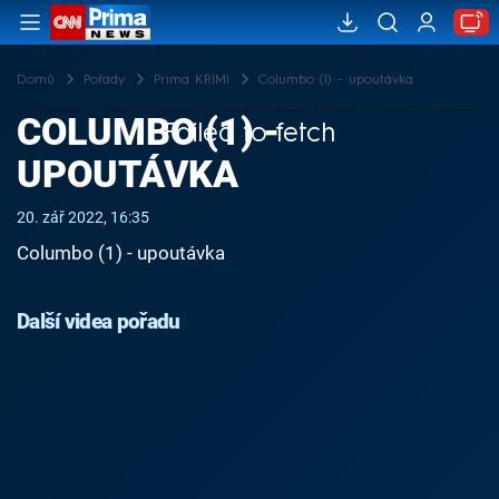
Domů
Pořady
Prima KRIMI
Columbo (1) - upoutávka
COLUMBO (1) -
Failed to fetch
UPOUTÁVKA
20. zář 2022, 16:35
Columbo (1) - upoutávka
Další videa pořadu