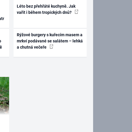
Léto bez přehřáté kuchyně. Jak
vařit i během tropických dnů?
atr
Rýžové burgery s kuřecím masem a
o
mrkví podávané se salátem – lehká
ně
a chutná večeře