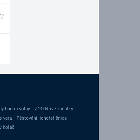
dy budou volby
ZOO Nové začátky
e vera
Pěstování lichořeřišnice
ý koláč