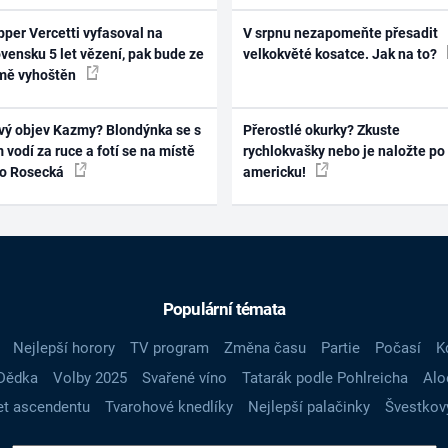
per Vercetti vyfasoval na
V srpnu nezapomeňte přesadit
vensku 5 let vězení, pak bude ze
velkokvěté kosatce. Jak na to?
mě vyhoštěn
vý objev Kazmy? Blondýnka se s
Přerostlé okurky? Zkuste
 vodí za ruce a fotí se na místě
rychlokvašky nebo je naložte po
ko Rosecká
americku!
Populární témata
Nejlepší horory
TV program
Změna času
Partie
Počasí
K
Dědka
Volby 2025
Svařené víno
Tatarák podle Pohlreicha
Alo
t ascendentu
Tvarohové knedlíky
Nejlepší palačinky
Švestkov