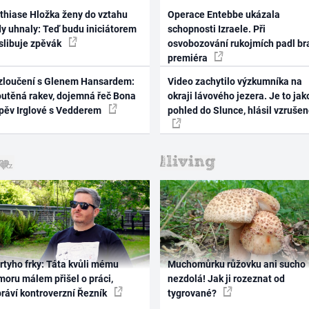
thiase Hložka ženy do vztahu
Operace Entebbe ukázala
dy uhnaly: Teď budu iniciátorem
schopnosti Izraele. Při
 slibuje zpěvák
osvobozování rukojmích padl br
premiéra
zloučení s Glenem Hansardem:
Video zachytilo výzkumníka na
outěná rakev, dojemná řeč Bona
okraji lávového jezera. Je to jak
zpěv Irglové s Vedderem
pohled do Slunce, hlásil vzruše
rtyho frky: Táta kvůli mému
Muchomůrku růžovku ani sucho
oru málem přišel o práci,
nezdolá! Jak ji rozeznat od
práví kontroverzní Řezník
tygrované?