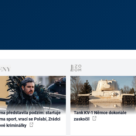
ma představila podzim: startuje
Tank KV-1 Němce dokonale
ma sport, vrací se Polabí, Zrádci
zaskočil
ové kriminálky