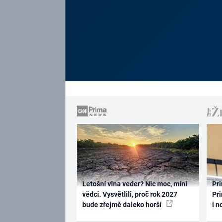
Letošní vlna veder? Nic moc, míní
Pri
vědci. Vysvětlili, proč rok 2027
Pri
bude zřejmě daleko horší
i n