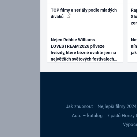
TOP filmy a seriály podle mladých
Rap
diváků
Slo
ze
Nejen Robbie Williams.
No
LOVESTREAM 2026 přiveze
ním
hvězdy, které běžně uvidíte jen na
ja
největších světových festivalech
Jak zhubnout
Nejlepší filmy 2024
Auto – katalog
7 pádů Honzy 
Výpoče