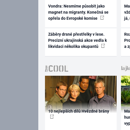
Vondra: Nesmíme působit jako
Ma
magnet na migranty. Konečná se
vž
opřela do Evropské komise
já,
Záběry drsné přestřelky v lese.
Ro
Precizní ukrajinská akce vedla k
Pr
likvidaci několika okupantů
a 
10 nejlepších dílů Hvězdné brány
Ma
hum
vy