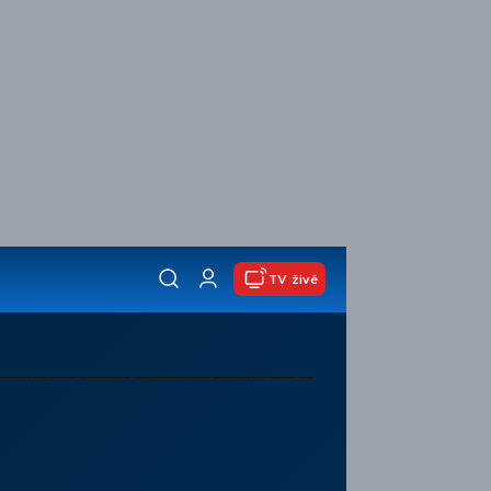
TV živě