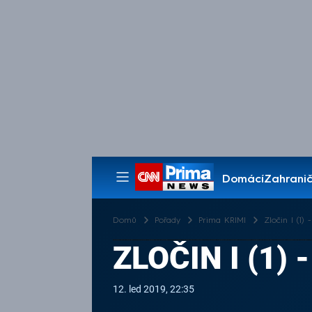
Domácí
Zahranič
Pořady
Domů
Pořady
Prima KRIMI
Zločin I (1)
ZLOČIN I (1)
12. led 2019, 22:35