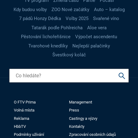
TV program
Změna času
Partie
Počasí
Kdy budou volby
ZOO Nové začátky
Auto – katalog
7 pádů Honzy Dědka
Volby 2025
Svařené víno
Tatarák podle Pohlreicha
Aloe vera
Pěstování lichořeřišnice
Výpočet ascendentu
Tvarohové knedlíky
Nejlepší palačinky
Švestkový koláč
O FTV Prima
Management
Volná místa
Press
Reklama
Castingy a výzvy
HbbTV
Kontakty
Podmínky užívání
Zpracování osobních údajů