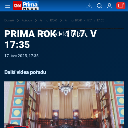
Domů
Pořady
Prima ROK
Prima ROK - 17.7. v 17:35
PRIMA ROK - 17.7. V
Failed to fetch
17:35
17. čvc 2025, 17:35
Další videa pořadu